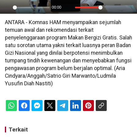
00:00
Play
Mute
Settings
PIP
En
ANTARA - Komnas HAM menyampaikan sejumlah
ful
temuan awal dan rekomendasi terkait
penyelenggaraan program Makan Bergizi Gratis. Salah
satu sorotan utama yakni terkait luasnya peran Badan
Gizi Nasional yang dinilai berpotensi menimbulkan
tumpang tindih kewenangan dan menyebabkan fungsi
pengawasan program belum berjalan optimal. (Aria
Cindyara/Anggah/Satrio Giri Marwanto/Ludmila
Yusufin Diah Nastiti)
Terkait