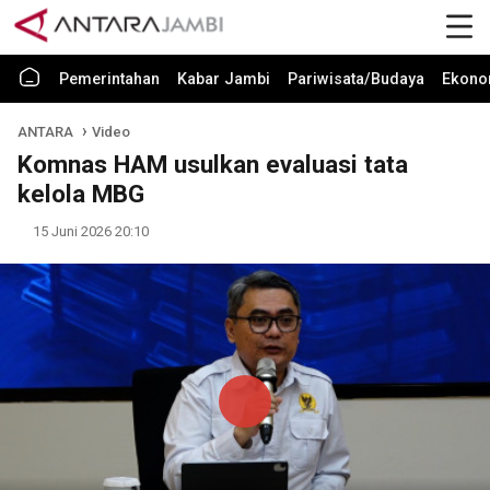
Pemerintahan
Kabar Jambi
Pariwisata/Budaya
Ekono
ANTARA
Video
Komnas HAM usulkan evaluasi tata
kelola MBG
15 Juni 2026 20:10
Play