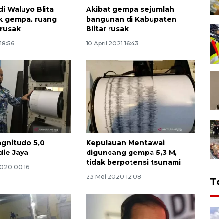
i Waluyo Blita
Akibat gempa sejumlah
k gempa, ruang
bangunan di Kabupaten
rusak
Blitar rusak
 18:56
10 April 2021 16:43
gnitudo 5,0
Kepulauan Mentawai
die Jaya
diguncang gempa 5,3 M,
tidak berpotensi tsunami
2020 00:16
23 Mei 2020 12:08
T