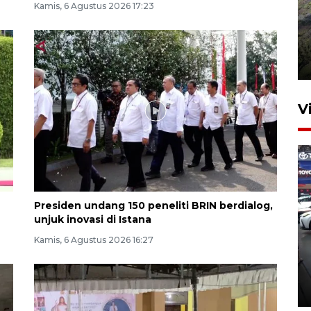
Kamis, 6 Agustus 2026 17:23
Penyusutan debit air Sungai
Batang Tembesi di Jambi
3 Agustus 2026 10:57
V
Presiden undang 150 peneliti BRIN berdialog,
unjuk inovasi di Istana
407 Mal di Indonesia hadirkan
Kamis, 6 Agustus 2026 16:27
program diskon Agustus
hingga 80 persen
12 jam lalu