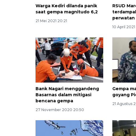
Warga Kediri dilanda panik
RSUD Mard
saat gempa magnitudo 6,2
terdampa
perwatan 
21 Mei 2021 20:21
10 April 2021
Bank Nagari menggandeng
Gempa ma
Basarnas dalam mitigasi
goyang Pi
bencana gempa
21 Agustus 
27 November 2020 20:50