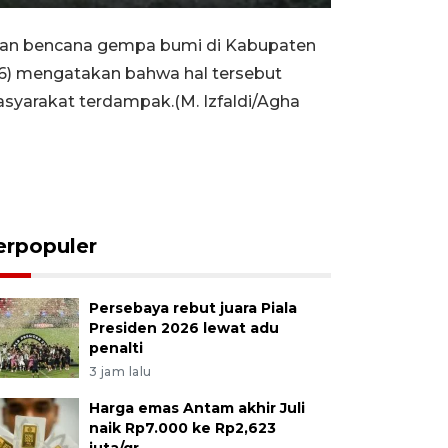
Rewind
Forward
Settings
PIP
Enter
10s
10s
fullscreen
nan bencana gempa bumi di Kabupaten
7/6) mengatakan bahwa hal tersebut
arakat terdampak.(M. Izfaldi/Agha
erpopuler
Persebaya rebut juara Piala
Presiden 2026 lewat adu
penalti
3 jam lalu
Harga emas Antam akhir Juli
naik Rp7.000 ke Rp2,623