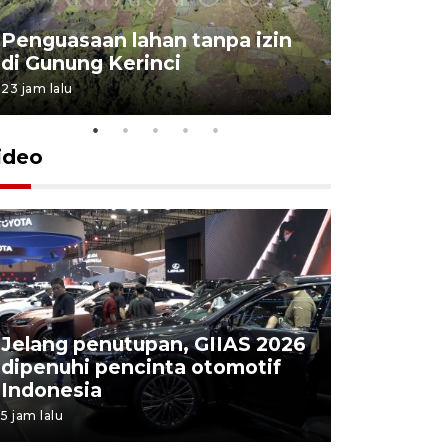
Penguasaan lahan tanpa izin
Sekolah
di Gunung Kerinci
perbaikan
23 jam lalu
5 Agustus 202
ideo
Jelang penutupan, GIIAS 2026
Menang d
dipenuhi pencinta otomotif
Persebaya
Indonesia
Presiden
5 jam lalu
8 jam lalu