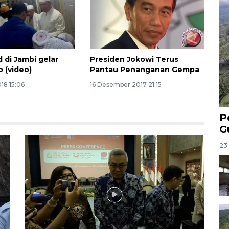
 di Jambi gelar
Presiden Jokowi Terus
b (video)
Pantau Penanganan Gempa
18 15:06
16 Desember 2017 21:15
P
G
23 