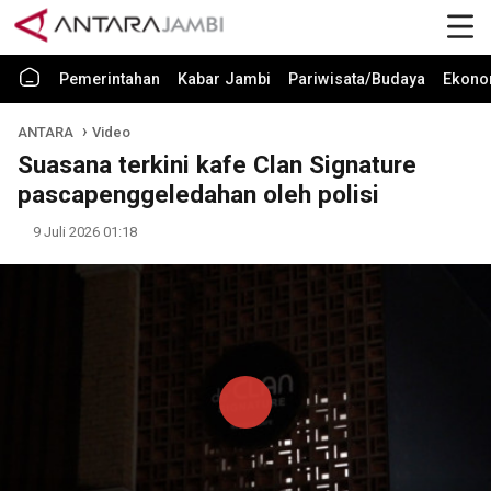
Pemerintahan
Kabar Jambi
Pariwisata/Budaya
Ekono
ANTARA
Video
Suasana terkini kafe Clan Signature
pascapenggeledahan oleh polisi
9 Juli 2026 01:18
Play