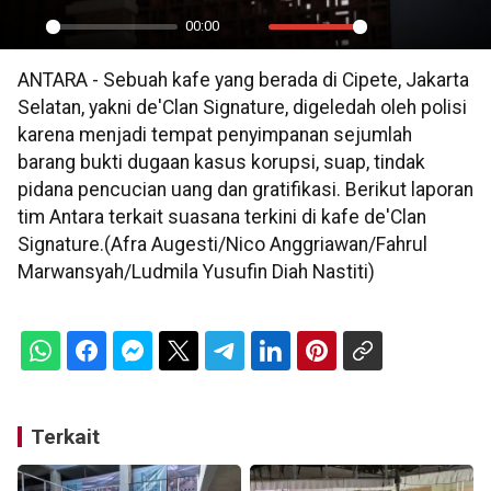
00:00
Play
Mute
Settings
PIP
En
ANTARA - Sebuah kafe yang berada di Cipete, Jakarta
ful
Selatan, yakni de'Clan Signature, digeledah oleh polisi
karena menjadi tempat penyimpanan sejumlah
barang bukti dugaan kasus korupsi, suap, tindak
pidana pencucian uang dan gratifikasi. Berikut laporan
tim Antara terkait suasana terkini di kafe de'Clan
Signature.(Afra Augesti/Nico Anggriawan/Fahrul
Marwansyah/Ludmila Yusufin Diah Nastiti)
Terkait