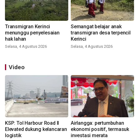
Transmigran Kerinci
Semangat belajar anak
menunggu penyelesaian
transmigran desa terpencil
hak lahan
Kerinci
Selasa, 4 Agustus 2026
Selasa, 4 Agustus 2026
Video
KSP: Tol Harbour Road II
Airlangga: pertumbuhan
Elevated dukung kelancaran
ekonomi positif, termasuk
logistik
investasi merata