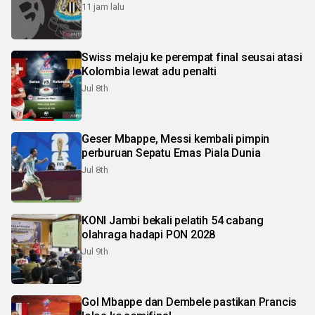
11 jam lalu
Swiss melaju ke perempat final seusai atasi
Kolombia lewat adu penalti
Jul 8th
Geser Mbappe, Messi kembali pimpin
perburuan Sepatu Emas Piala Dunia
Jul 8th
KONI Jambi bekali pelatih 54 cabang
olahraga hadapi PON 2028
Jul 9th
Gol Mbappe dan Dembele pastikan Prancis