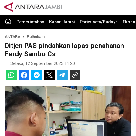
Pemerintahan
Kabar Jambi
Pariwisata/Budaya
Ekono
ANTARA
Polhukam
Ditjen PAS pindahkan lapas penahanan
Ferdy Sambo Cs
Selasa, 12 September 2023 11:20