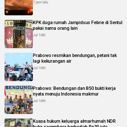
7 jam lalu
KPK duga rumah Jampidsus Febrie di Sentul
pakai nama orang lain
Jul 10th
Prabowo resmikan bendungan, petani tak
lagi kekurangan air
Jul 10th
Prabowo: Bendungan dan B50 bukti kerja
nyata menuju Indonesia makmur
Jul 10th
Kuasa hukum keluarga almarhumah NDR
buka sayembara berhadiah Rp20 juta