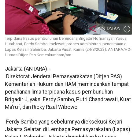
Terpidana kasus pembunuhan berencana Brigadir Nofriansyah Yosua
Hutabarat, Ferdy Sambo, melewati proses administrasi penerimaan di
Lapas Kelas II Salemba, Jakarta Pusat, Kamis (24/8/2023). ANTARA/HO-
Humas Ditjen Pas Kemenkumham/am.
Jakarta (ANTARA) -
Direktorat Jenderal Pemasyarakatan (Ditjen PAS)
Kementerian Hukum dan HAM memindahkan tempat
penahanan lima terpidana kasus pembunuhan
Brigadir J, yakni Ferdy Sambo, Putri Chandrawati, Kuat
Ma'ruf, dan Ricky Rizal Wibowo.
Ferdy Sambo yang sebelumnya dieksekusi Kejari
Jakarta Selatan di Lembaga Pemasyarakatan (Lapas)
Kelas II Salemba, Jakarta dipindahkan ke Lapas