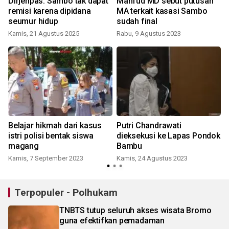
Dirjenpas: Sambo tak dapat
Mahfud MD sebut putusan
remisi karena dipidana
MA terkait kasasi Sambo
seumur hidup
sudah final
Kamis, 21 Agustus 2025
Rabu, 9 Agustus 2023
i
Belajar hikmah dari kasus
Putri Chandrawati
istri polisi bentak siswa
dieksekusi ke Lapas Pondok
magang
Bambu
Kamis, 7 September 2023
Kamis, 24 Agustus 2023
Terpopuler - Polhukam
TNBTS tutup seluruh akses wisata Bromo
guna efektifkan pemadaman