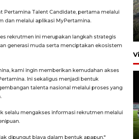
nt Pertamina Talent Candidate, pertama melalui
Penyusutan debit air Sungai
m dan melalui aplikasi MyPertamina.
Batang Tembesi di Jambi
3 Agustus 2026 10:57
es rekrutmen ini merupakan langkah strategis
n generasi muda serta menciptakan ekosistem
V
mina, kami ingin memberikan kemudahan akses
Pertamina. Ini sekaligus menjadi bentuk
bangan talenta nasional melalui proses yang
.
1.700 SPPG di daerah stunting
 selalu mengakses informasi rekrutmen melalui
beroperasi di pekan kedua
enipuan.
Agustus
5 jam lalu
dak dipungut biaya dalam bentuk apapun,"