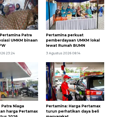
 Pertamina Patra
Pertamina perkuat
esiasi UMKM binaan
pemberdayaan UMKM lokal
IFW
lewat Rumah BUMN
026 23:24
3 Agustus 2026 08:14
 Patra Niaga
Pertamina: Harga Pertamax
an harga Pertamax
turun perhatikan daya beli
stus 2026
masyarakat