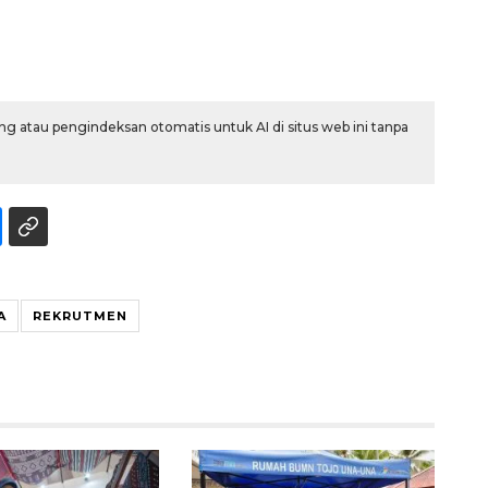
g atau pengindeksan otomatis untuk AI di situs web ini tanpa
Memberantas kejahatan
jalanan Jakarta
2026-08-05 18:00:00
A
REKRUTMEN