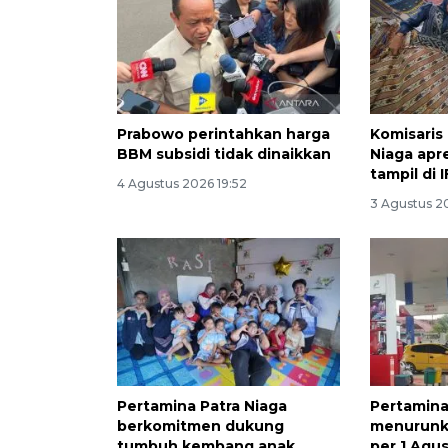
Prabowo perintahkan harga
Komisaris
BBM subsidi tidak dinaikkan
Niaga apr
tampil di 
4 Agustus 2026 19:52
3 Agustus 2
Pertamina Patra Niaga
Pertamina
berkomitmen dukung
menurunk
tumbuh kembang anak
per 1 Agu