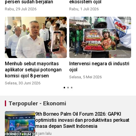
persen sudah berjalan
ekosistem ojol
Rabu, 29 Juli 2026
Rabu, 1 Juli 2026
Menhub sebut mayoritas
Intervensi negara di industri
aplikator setujui potongan
ojol
e
komisi ojol 8 persen
Selasa, 5 Mei 2026
Selasa, 30 Juni 2026
S
Terpopuler - Ekonomi
9th Borneo Palm Oil Forum 2026: GAPKI
optimistis inovasi dan produktivitas perkuat
masa depan Sawit Indonesia
4 jam lalu