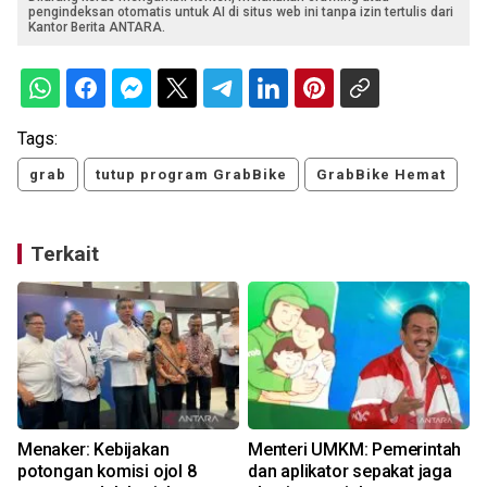
pengindeksan otomatis untuk AI di situs web ini tanpa izin tertulis dari
Kantor Berita ANTARA.
Tags:
grab
tutup program GrabBike
GrabBike Hemat
Terkait
Menaker: Kebijakan
Menteri UMKM: Pemerintah
potongan komisi ojol 8
dan aplikator sepakat jaga