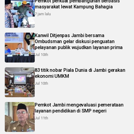
Pemkot perkuat pembangunan berbasis
masyarakat lewat Kampung Bahagia
7 jam lalu
Kanwil Ditjenpas Jambi bersama
Ombudsman gelar diskusi penguatan
pelayanan publik wujudkan layanan prima
Jul 10th
83 titik nobar Piala Dunia di Jambi gerakan
ekonomi UMKM
Jul 10th
Pemkot Jambi mengevaluasi pemerataan
layanan pendidikan di SMP negeri
Jul 11th