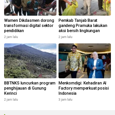
Wamen Dikdasmen dorong
Pemkab Tanjab Barat
transformasi digital sektor
gandeng Pramuka lakukan
pendidikan
aksi bersih lingkungan
2 jam lalu
2 jam lalu
BBTNKS luncurkan program
Menkomdigi: Kehadiran AI
penghijauan di Gunung
Factory memperkuat posisi
Kerinci
Indonesia
2 jam lalu
3 jam lalu