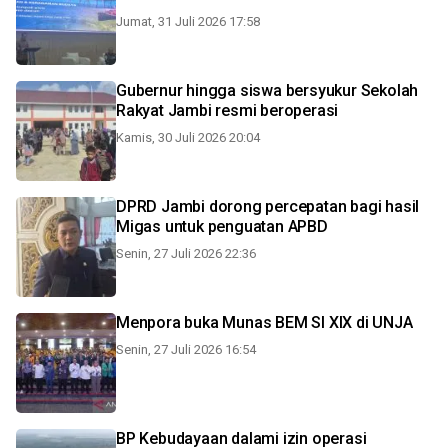
Jumat, 31 Juli 2026 17:58
Gubernur hingga siswa bersyukur Sekolah
Rakyat Jambi resmi beroperasi
Kamis, 30 Juli 2026 20:04
DPRD Jambi dorong percepatan bagi hasil
Migas untuk penguatan APBD
Senin, 27 Juli 2026 22:36
Menpora buka Munas BEM SI XIX di UNJA
Senin, 27 Juli 2026 16:54
BP Kebudayaan dalami izin operasi