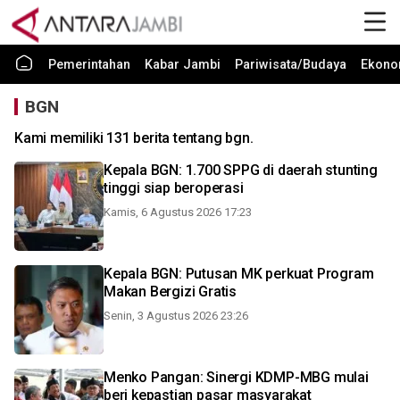
Pemerintahan
Kabar Jambi
Pariwisata/Budaya
Ekono
BGN
Kami memiliki 131 berita tentang bgn.
Kepala BGN: 1.700 SPPG di daerah stunting
tinggi siap beroperasi
Kamis, 6 Agustus 2026 17:23
Kepala BGN: Putusan MK perkuat Program
Makan Bergizi Gratis
Senin, 3 Agustus 2026 23:26
Menko Pangan: Sinergi KDMP-MBG mulai
beri kepastian pasar masyarakat