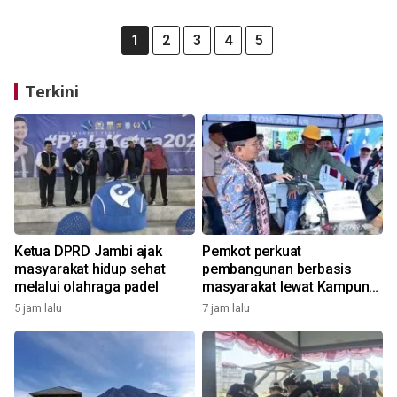
1
2
3
4
5
Terkini
Ketua DPRD Jambi ajak
Pemkot perkuat
masyarakat hidup sehat
pembangunan berbasis
melalui olahraga padel
masyarakat lewat Kampung
Bahagia
5 jam lalu
7 jam lalu