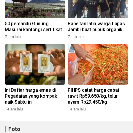
50 pemandu Gunung
Bapeltan latih warga Lapas
Masurai kantongi sertifikat
Jambi buat pupuk organik
7 jam lalu
7 jam lalu
Ini Daftar harga emas di
PIHPS catat harga cabai
Pegadaian yang kompak
rawit Rp59.650/kg, telur
naik Sabtu ini
ayam Rp29.450/kg
14 jam lalu
14 jam lalu
Foto