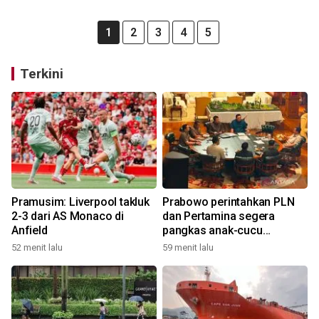
1
2
3
4
5
Terkini
Pramusim: Liverpool takluk
Prabowo perintahkan PLN
2-3 dari AS Monaco di
dan Pertamina segera
Anfield
pangkas anak-cucu
perusahaan
52 menit lalu
59 menit lalu