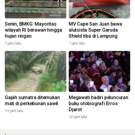
Senin, BMKG: Mayoritas
MV Cape San Juan bawa
wilayah RI berawan hingga
alutsista Super Garuda
hujan ringan
Shield tiba di Lampung
1 jam lalu
1 jam lalu
Gajah sumatra ditemukan
Megawati hadiri peluncuran
mati di perkebunan sawit
buku otobiografi Erros
Djarot
11 jam lalu
12 jam lalu