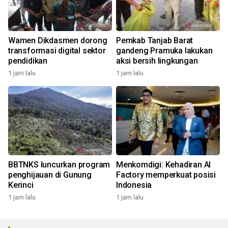
Wamen Dikdasmen dorong
Pemkab Tanjab Barat
transformasi digital sektor
gandeng Pramuka lakukan
pendidikan
aksi bersih lingkungan
1 jam lalu
1 jam lalu
BBTNKS luncurkan program
Menkomdigi: Kehadiran AI
penghijauan di Gunung
Factory memperkuat posisi
Kerinci
Indonesia
1 jam lalu
1 jam lalu