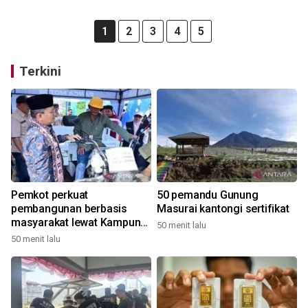
1
2
3
4
5
Terkini
Pemkot perkuat
50 pemandu Gunung
pembangunan berbasis
Masurai kantongi sertifikat
masyarakat lewat Kampung
50 menit lalu
Bahagia
50 menit lalu