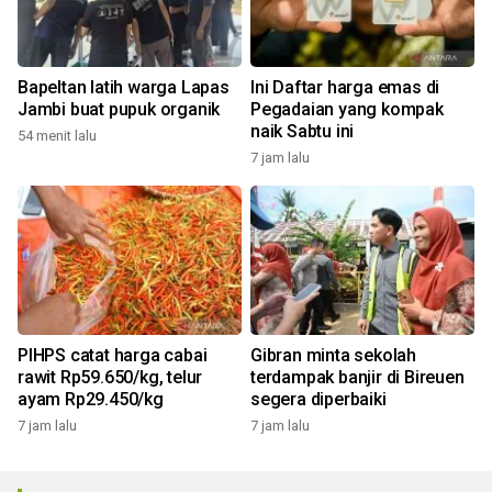
Bapeltan latih warga Lapas
Ini Daftar harga emas di
Jambi buat pupuk organik
Pegadaian yang kompak
naik Sabtu ini
54 menit lalu
7 jam lalu
PIHPS catat harga cabai
Gibran minta sekolah
rawit Rp59.650/kg, telur
terdampak banjir di Bireuen
ayam Rp29.450/kg
segera diperbaiki
7 jam lalu
7 jam lalu