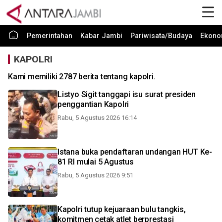
Pemerintahan
Kabar Jambi
Pariwisata/Budaya
Ekono
KAPOLRI
Kami memiliki 2787 berita tentang kapolri.
Listyo Sigit tanggapi isu surat presiden
penggantian Kapolri
Rabu, 5 Agustus 2026 16:14
Istana buka pendaftaran undangan HUT Ke-
81 RI mulai 5 Agustus
Rabu, 5 Agustus 2026 9:51
Kapolri tutup kejuaraan bulu tangkis,
komitmen cetak atlet berprestasi