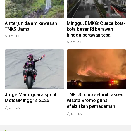
Air terjun dalam kawasan
Minggu, BMKG: Cuaca kota-
TNKS Jambi
kota besar RI berawan
hingga berawan tebal
6 jam lalu
6 jam lalu
Jorge Martin juara sprint
TNBTS tutup seluruh akses
MotoGP Inggris 2026
wisata Bromo guna
efektifkan pemadaman
7 jam lalu
7 jam lalu