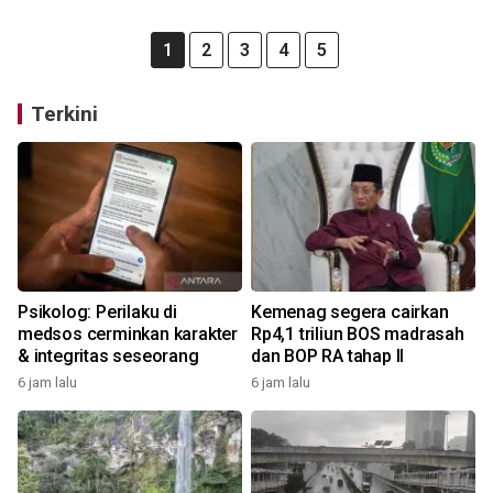
1
2
3
4
5
Terkini
Psikolog: Perilaku di
Kemenag segera cairkan
medsos cerminkan karakter
Rp4,1 triliun BOS madrasah
& integritas seseorang
dan BOP RA tahap II
6 jam lalu
6 jam lalu