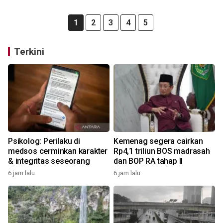
1
2
3
4
5
Terkini
Psikolog: Perilaku di
Kemenag segera cairkan
medsos cerminkan karakter
Rp4,1 triliun BOS madrasah
& integritas seseorang
dan BOP RA tahap II
6 jam lalu
6 jam lalu