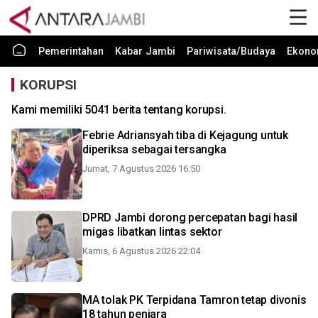
Pemerintahan
Kabar Jambi
Pariwisata/Budaya
Ekono
KORUPSI
Kami memiliki 5041 berita tentang korupsi.
Febrie Adriansyah tiba di Kejagung untuk
diperiksa sebagai tersangka
Jumat, 7 Agustus 2026 16:50
DPRD Jambi dorong percepatan bagi hasil
migas libatkan lintas sektor
Kamis, 6 Agustus 2026 22:04
MA tolak PK Terpidana Tamron tetap divonis
18 tahun penjara