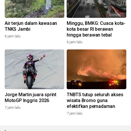
Air terjun dalam kawasan
Minggu, BMKG: Cuaca kota-
TNKS Jambi
kota besar RI berawan
hingga berawan tebal
6 jam lalu
6 jam lalu
Jorge Martin juara sprint
TNBTS tutup seluruh akses
MotoGP Inggris 2026
wisata Bromo guna
efektifkan pemadaman
7 jam lalu
7 jam lalu