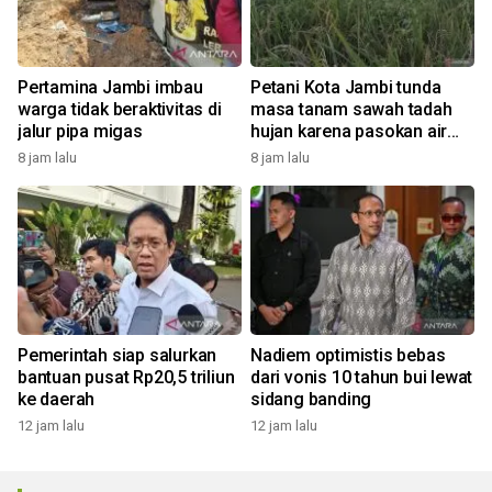
Pertamina Jambi imbau
Petani Kota Jambi tunda
warga tidak beraktivitas di
masa tanam sawah tadah
jalur pipa migas
hujan karena pasokan air
tiada
8 jam lalu
8 jam lalu
Pemerintah siap salurkan
Nadiem optimistis bebas
bantuan pusat Rp20,5 triliun
dari vonis 10 tahun bui lewat
ke daerah
sidang banding
12 jam lalu
12 jam lalu