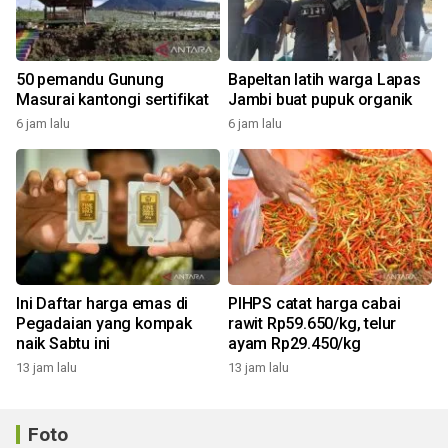
50 pemandu Gunung
Bapeltan latih warga Lapas
Masurai kantongi sertifikat
Jambi buat pupuk organik
6 jam lalu
6 jam lalu
Ini Daftar harga emas di
PIHPS catat harga cabai
Pegadaian yang kompak
rawit Rp59.650/kg, telur
naik Sabtu ini
ayam Rp29.450/kg
13 jam lalu
13 jam lalu
Foto