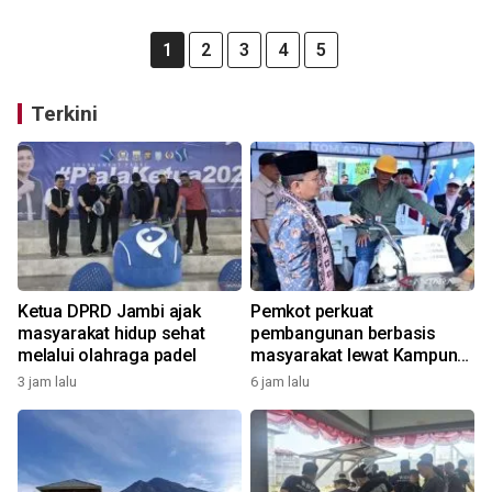
1
2
3
4
5
Terkini
Ketua DPRD Jambi ajak
Pemkot perkuat
masyarakat hidup sehat
pembangunan berbasis
melalui olahraga padel
masyarakat lewat Kampung
Bahagia
3 jam lalu
6 jam lalu