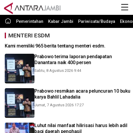
Pemerintahan
Kabar Jambi
Pariwisata/Budaya
Ekono
MENTERI ESDM
Kami memiliki 965 berita tentang menteri esdm.
Prabowo terima laporan pendapatan
Danantara naik 400 persen
Sabtu, 8 Agustus 2026 9:44
Prabowo resmikan acara peluncuran 10 buku
karya Bahlil Lahadalia
Jumat, 7 Agustus 2026 17:27
Luhut nilai manfaat hilirisasi harus lebih adil
bagi daerah penghasil