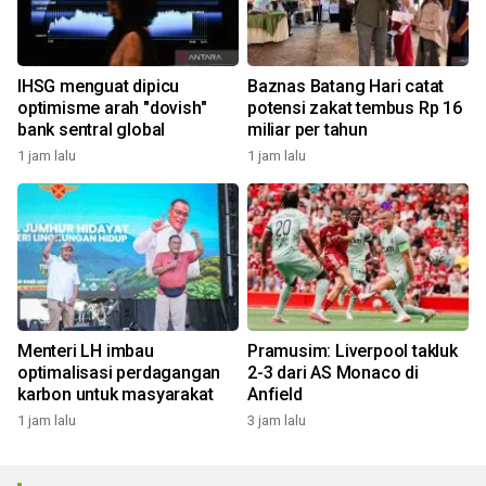
IHSG menguat dipicu
Baznas Batang Hari catat
optimisme arah "dovish"
potensi zakat tembus Rp 16
bank sentral global
miliar per tahun
1 jam lalu
1 jam lalu
Menteri LH imbau
Pramusim: Liverpool takluk
optimalisasi perdagangan
2-3 dari AS Monaco di
karbon untuk masyarakat
Anfield
1 jam lalu
3 jam lalu