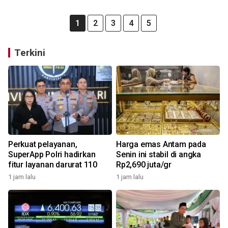
1
2
3
4
5
Terkini
Perkuat pelayanan,
Harga emas Antam pada
SuperApp Polri hadirkan
Senin ini stabil di angka
fitur layanan darurat 110
Rp2,690 juta/gr
1 jam lalu
1 jam lalu