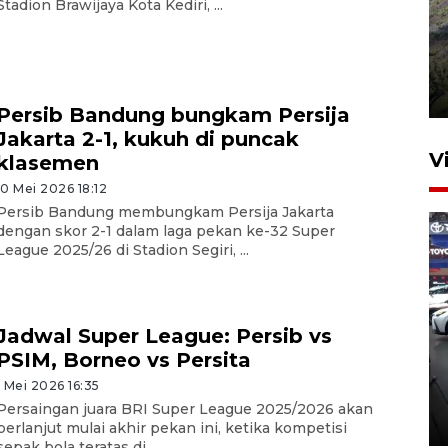
Stadion Brawijaya Kota Kediri, ...
Penyusutan debit air Sungai
Batang Tembesi di Jambi
3 Agustus 2026 10:57
Persib Bandung bungkam Persija
Jakarta 2-1, kukuh di puncak
V
klasemen
10 Mei 2026 18:12
Persib Bandung membungkam Persija Jakarta
dengan skor 2-1 dalam laga pekan ke-32 Super
League 2025/26 di Stadion Segiri, ...
Jadwal Super League: Persib vs
407 Mal di Indonesia hadirkan
PSIM, Borneo vs Persita
program diskon Agustus
1 Mei 2026 16:35
hingga 80 persen
Persaingan juara BRI Super League 2025/2026 akan
10 jam lalu
berlanjut mulai akhir pekan ini, ketika kompetisi
sepak bola teratas di ...