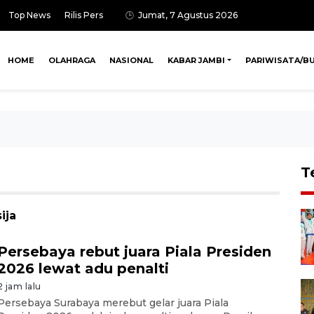
Top News
Rilis Pers
Jumat, 7 Agustus 2026
HOME
OLAHRAGA
NASIONAL
KABAR JAMBI
PARIWISATA/B
T
ija
Persebaya rebut juara Piala Presiden
2026 lewat adu penalti
2 jam lalu
Persebaya Surabaya merebut gelar juara Piala