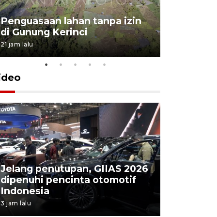
Penguasaan lahan tanpa izin
Sekolah
di Gunung Kerinci
perbaikan
21 jam lalu
5 Agustus 202
ideo
Jelang penutupan, GIIAS 2026
Menang d
dipenuhi pencinta otomotif
Persebaya
Indonesia
Presiden
3 jam lalu
6 jam lalu