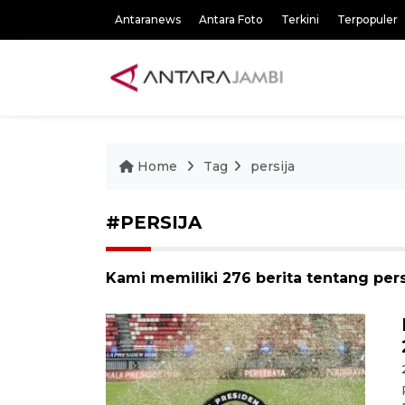
Antaranews
Antara Foto
Terkini
Terpopuler
Home
Tag
persija
#PERSIJA
Kami memiliki 276 berita tentang pers