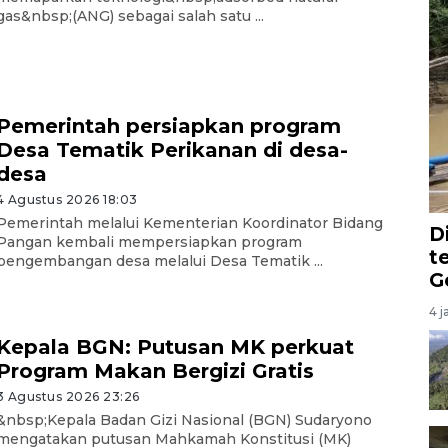
gas&nbsp;(ANG) sebagai salah satu ...
Pemerintah persiapkan program
Desa Tematik Perikanan di desa-
desa
4 Agustus 2026 18:03
Pemerintah melalui Kementerian Koordinator Bidang
D
Pangan kembali mempersiapkan program
t
pengembangan desa melalui Desa Tematik ...
G
4 j
Kepala BGN: Putusan MK perkuat
Program Makan Bergizi Gratis
3 Agustus 2026 23:26
&nbsp;Kepala Badan Gizi Nasional (BGN) Sudaryono
mengatakan putusan Mahkamah Konstitusi (MK)