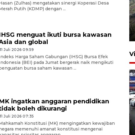
Hasan (Zulhas) mengatakan sinergi Koperasi Desa
Merah Putih (KDMP) dengan ...
Penyusutan debit air Sungai
Batang Tembesi di Jambi
IHSG menguat ikuti bursa kawasan
3 Agustus 2026 10:57
Asia dan global
31 Juli 2026 09:59
V
Indeks Harga Saham Gabungan (IHSG) Bursa Efek
Indonesia (BEI) pada Jumat bergerak naik mengikuti
penguatan bursa saham kawasan ...
MK ingatkan anggaran pendidikan
tidak boleh dikurangi
407 Mal di Indonesia hadirkan
program diskon Agustus
31 Juli 2026 07:35
Mahkamah Konstitusi (MK) mengingatkan kewajiban
hingga 80 persen
negara memenuhi amanat konstitusi mengenai
17 jam lalu
kapasitas prioritas anggaran ...