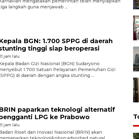
Karnavian mengatakan pemerintah telah menyiapkan
tiga langkah guna menjawab ...
Kepala BGN: 1.700 SPPG di daerah
stunting tinggi siap beroperasi
21 jam lalu
Kepala Badan Gizi Nasional (BGN) Sudaryono
menyebut 1.700 Satuan Pelayanan Pemenuhan Gizi
(SPPG) di daerah dengan angka stunting ...
BRIN paparkan teknologi alternatif
T
pengganti LPG ke Prabowo
21 jam lalu
Badan Riset dan Inovasi Nasional (BRIN) akan
memaparkan teknologi&nbsp;adsorbed natural