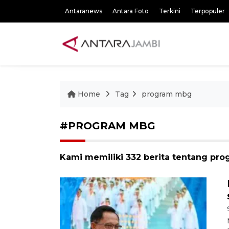
Antaranews
Antara Foto
Terkini
Terpopuler
Home
Tag
program mbg
#PROGRAM MBG
Kami memiliki 332 berita tentang pr