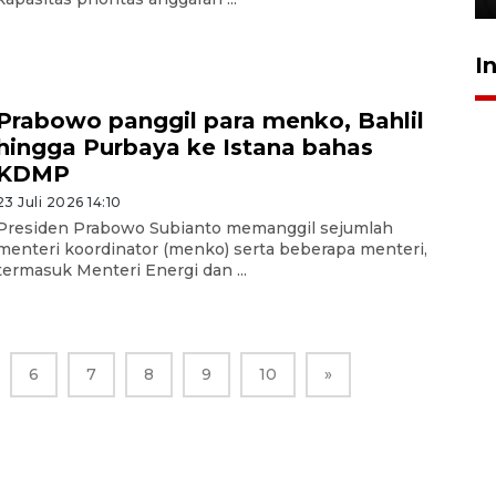
I
Prabowo panggil para menko, Bahlil
hingga Purbaya ke Istana bahas
KDMP
23 Juli 2026 14:10
Presiden Prabowo Subianto memanggil sejumlah
menteri koordinator (menko) serta beberapa menteri,
termasuk Menteri Energi dan ...
6
7
8
9
10
»