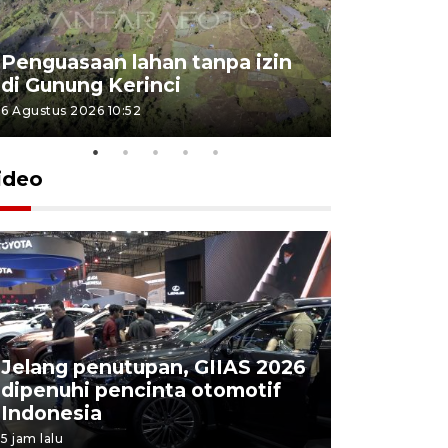
Penguasaan lahan tanpa izin
Sekolah
di Gunung Kerinci
perbaikan
6 Agustus 2026 10:52
5 Agustus 202
ideo
Jelang penutupan, GIIAS 2026
Menang d
dipenuhi pencinta otomotif
Persebaya
Indonesia
Presiden
5 jam lalu
13 jam lalu