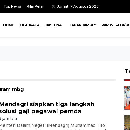
Top News
Rilis Pers
Jumat, 7 Agustus 2026
HOME
OLAHRAGA
NASIONAL
KABAR JAMBI
PARIWISATA/B
T
ogram mbg
Mendagri siapkan tiga langkah
solusi gaji pegawai pemda
9 jam lalu
Menteri Dalam Negeri (Mendagri) Muhammad Tito