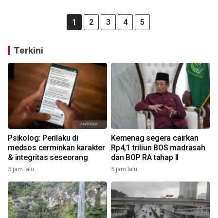
1
2
3
4
5
Terkini
Psikolog: Perilaku di
Kemenag segera cairkan
medsos cerminkan karakter
Rp4,1 triliun BOS madrasah
& integritas seseorang
dan BOP RA tahap II
5 jam lalu
5 jam lalu