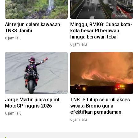
Air terjun dalam kawasan
Minggu, BMKG: Cuaca kota-
TNKS Jambi
kota besar RI berawan
hingga berawan tebal
6 jam lalu
6 jam lalu
Jorge Martin juara sprint
TNBTS tutup seluruh akses
MotoGP Inggris 2026
wisata Bromo guna
efektifkan pemadaman
6 jam lalu
6 jam lalu