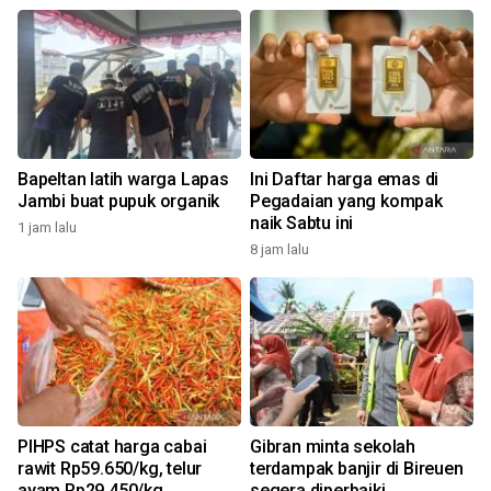
Bapeltan latih warga Lapas
Ini Daftar harga emas di
Jambi buat pupuk organik
Pegadaian yang kompak
naik Sabtu ini
1 jam lalu
8 jam lalu
PIHPS catat harga cabai
Gibran minta sekolah
rawit Rp59.650/kg, telur
terdampak banjir di Bireuen
ayam Rp29.450/kg
segera diperbaiki