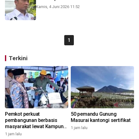
Kamis, 4 Juni 2026 11:52
1
Terkini
Pemkot perkuat
50 pemandu Gunung
pembangunan berbasis
Masurai kantongi sertifikat
masyarakat lewat Kampung
1 jam lalu
Bahagia
1 jam lalu