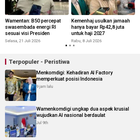
H
Wamentan: B50 percepat
Kemenhaj usulkan jamaah
swasembada energi RI
hanya bayar Rp42,8 juta
sesuai visi Presiden
untuk haji 2027
Selasa, 21 Juli 2026
Rabu, 8 Juli 2026
S
Terpopuler - Peristiwa
Menkomdigi: Kehadiran AI Factory
memperkuat posisi Indonesia
9 jam lalu
Wamenkomdigi ungkap dua aspek krusial
wujudkan AI nasional berdaulat
Jul 9th