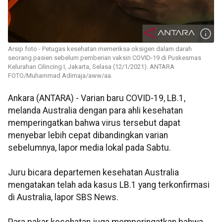
Arsip foto - Petugas kesehatan memeriksa oksigen dalam darah
seorang pasien sebelum pemberian vaksin COVID-19 di Puskesmas
Kelurahan Cilincing I, Jakarta, Selasa (12/1/2021). ANTARA
FOTO/Muhammad Adimaja/aww/aa.
Ankara (ANTARA) - Varian baru COVID-19, LB.1,
melanda Australia dengan para ahli kesehatan
memperingatkan bahwa virus tersebut dapat
menyebar lebih cepat dibandingkan varian
sebelumnya, lapor media lokal pada Sabtu.
Juru bicara departemen kesehatan Australia
mengatakan telah ada kasus LB.1 yang terkonfirmasi
di Australia, lapor SBS News.