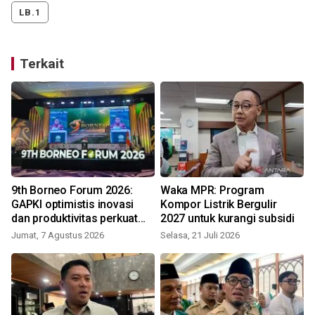
LB.1
Terkait
9th Borneo Forum 2026:
Waka MPR: Program
GAPKI optimistis inovasi
Kompor Listrik Bergulir
dan produktivitas perkuat
2027 untuk kurangi subsidi
masa depan Sawit
Jumat, 7 Agustus 2026
Selasa, 21 Juli 2026
R
Indonesia