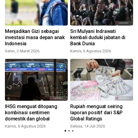
Menjadikan Gizi sebagai
Sri Mulyani Indrawati
investasi masa depan anak
kembali duduki jabatan di
Indonesia
Bank Dunia
Senin, 2 Maret 2026
Kamis, 6 Agustus 2026
S
IHSG menguat ditopang
Rupiah menguat seiring
kombinasi sentimen
laporan positif dari S&P
domestik dan global
Global Ratings
Kamis, 6 Agustus 2026
Selasa, 14 Juli 2026
R