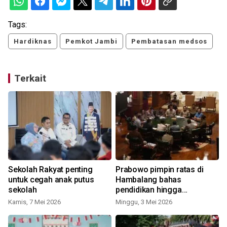
Tags:
Hardiknas
Pemkot Jambi
Pembatasan medsos
Terkait
n
Sekolah Rakyat penting
Prabowo pimpin ratas di
untuk cegah anak putus
Hambalang bahas
sekolah
pendidikan hingga
pertahanan
Kamis, 7 Mei 2026
Minggu, 3 Mei 2026
S