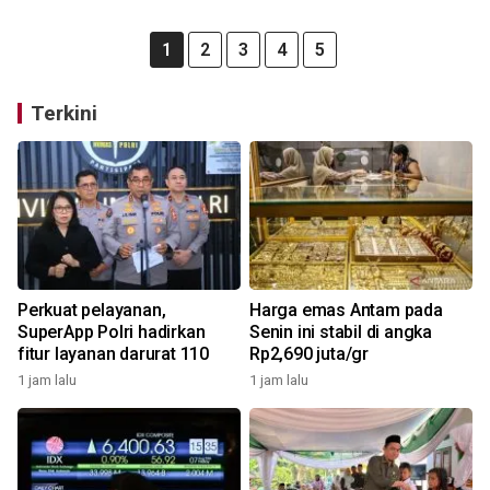
1
2
3
4
5
Terkini
Perkuat pelayanan,
Harga emas Antam pada
SuperApp Polri hadirkan
Senin ini stabil di angka
fitur layanan darurat 110
Rp2,690 juta/gr
1 jam lalu
1 jam lalu