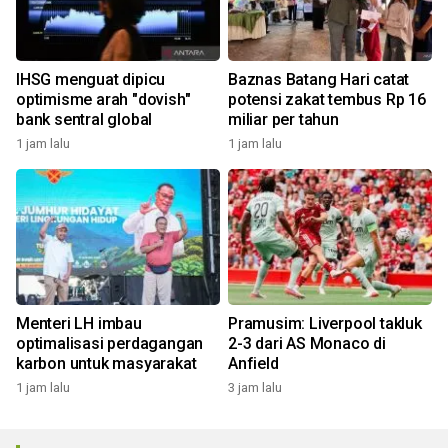
IHSG menguat dipicu
Baznas Batang Hari catat
optimisme arah "dovish"
potensi zakat tembus Rp 16
bank sentral global
miliar per tahun
1 jam lalu
1 jam lalu
Menteri LH imbau
Pramusim: Liverpool takluk
optimalisasi perdagangan
2-3 dari AS Monaco di
karbon untuk masyarakat
Anfield
1 jam lalu
3 jam lalu