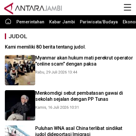
Pemerintahan
Kabar Jambi
Pariwisata/Budaya
Ekono
JUDOL
Kami memiliki 80 berita tentang judol.
Myanmar akan hukum mati perekrut operator
"online scam" dengan paksa
Rabu, 29 Juli 2026 13:44
Menkomdigi sebut pembatasan gawai di
sekolah sejalan dengan PP Tunas
Kamis, 16 Juli 2026 10:31
Puluhan WNA asal China terlibat sindikat
judol dideportasi Imigrasi