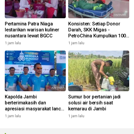
Pertamina Patra Niaga
Konsisten: Setiap Donor
lestarikan warisan kuliner
Darah, SKK Migas -
nusantara lewat BGCC
PetroChina Kumpulkan 100+
Kantong
1 jam lalu
1 jam lalu
Kapolda Jambi
Sumur bor pertanian jadi
berterimakasih dan
solusi air bersih saat
apresiasi masyarakat lancar
kemarau di Jambi
dan sukses PMR 2026
1 jam lalu
1 jam lalu