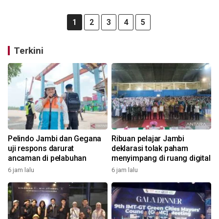
1
2
3
4
5
Terkini
Pelindo Jambi dan Gegana
Ribuan pelajar Jambi
uji respons darurat
deklarasi tolak paham
ancaman di pelabuhan
menyimpang di ruang digital
6 jam lalu
6 jam lalu