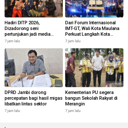
Hadiri DITP 2026,
Dari Forum Internasional
Dizadorong seni
IMT-GT, Wali Kota Maulana
pertunjukan jadi media
Perkuat Langkah Kota
edukasi Kota Ramah
Jambi Menuju Green City
7 jam lalu
7 jam lalu
Lingkungan
DPRD Jambi dorong
Kementerian PU segera
percepatan bagi hasil migas
bangun Sekolah Rakyat di
libatkan lintas sektor
Merangin
7 jam lalu
7 jam lalu