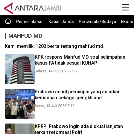
Pemerintahan
Kabar Jambi
Pariwisata/Budaya
Ekono
MAHFUD MD
Kami memiliki 1203 berita tentang mahfud md.
KPK respons Mahfud MD soal pelimpahan
kasus FA tidak sesuai KUHAP
Selasa, 14 Juli 2026 7:25
Prabowo sebut pemimpin yang anjurkan
kerusuhan sebagai pengkhianat
Senin, 13 Juli 2026 7:12
KPRP: Prabowo ingin ada diskusi lanjutan
terkait reformasi Polri