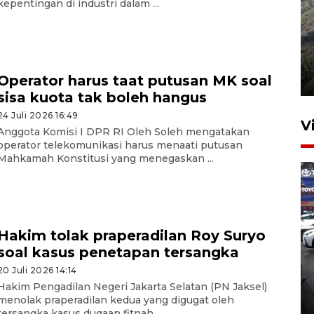
kepentingan di industri dalam ...
Penyusutan debit air Sungai
Batang Tembesi di Jambi
Operator harus taat putusan MK soal
3 Agustus 2026 10:57
sisa kuota tak boleh hangus
24 Juli 2026 16:49
V
Anggota Komisi I DPR RI Oleh Soleh mengatakan
operator telekomunikasi harus menaati putusan
Mahkamah Konstitusi yang menegaskan ...
Hakim tolak praperadilan Roy Suryo
soal kasus penetapan tersangka
407 Mal di Indonesia hadirkan
program diskon Agustus
20 Juli 2026 14:14
Hakim Pengadilan Negeri Jakarta Selatan (PN Jaksel)
hingga 80 persen
menolak praperadilan kedua yang digugat oleh
14 jam lalu
tersangka kasus dugaan fitnah ...