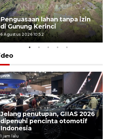
Penguasaan lahan tanpa izin
Sekolah
di Gunung Kerinci
perbaikan
6 Agustus 2026 10:52
5 Agustus 202
ideo
Jelang penutupan, GIIAS 2026
Menang d
dipenuhi pencinta otomotif
Persebaya
Indonesia
Presiden
1 jam lalu
9 jam lalu