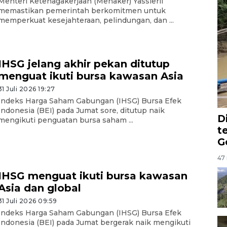
Menteri Ketenagakerjaan (Menaker) Yassierli
memastikan pemerintah berkomitmen untuk
memperkuat kesejahteraan, pelindungan, dan ...
IHSG jelang akhir pekan ditutup
menguat ikuti bursa kawasan Asia
31 Juli 2026 19:27
Indeks Harga Saham Gabungan (IHSG) Bursa Efek
Indonesia (BEI) pada Jumat sore, ditutup naik
D
mengikuti penguatan bursa saham ...
t
G
47 
IHSG menguat ikuti bursa kawasan
Asia dan global
31 Juli 2026 09:59
Indeks Harga Saham Gabungan (IHSG) Bursa Efek
Indonesia (BEI) pada Jumat bergerak naik mengikuti