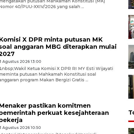
mengatakan putusan Mahkamah Konstitusi (MK)
Nomor 40/PUU-XXIV/2026 yang salah ...
Komisi X DPR minta putusan MK
soal anggaran MBG diterapkan mulai
2027
3 Agustus 2026 13:00
&nbsp;Wakil Ketua Komisi X DPR RI MY Esti Wijayati
meminta putusan Mahkamah Konstitusi soal
anggaran program Makan Bergizi Gratis ...
Menaker pastikan komitmen
T
pemerintah perkuat kesejahteraan
pekerja
3 Agustus 2026 10:50