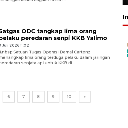
I
Satgas ODC tangkap lima orang
pelaku peredaran senpi KKB Yalimo
9 Juli 2026 11:02
&nbsp;Satuan Tugas Operasi Damai Cartenz
menangkap lima orang terduga pelaku dalam jaringan
peredaran senjata api untuk KKB di ...
6
7
8
9
10
»