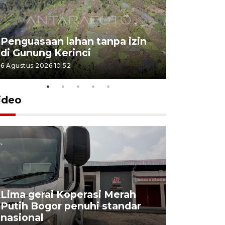
Penguasaan lahan tanpa izin
Sekolah
di Gunung Kerinci
perbaikan
6 Agustus 2026 10:52
5 Agustus 202
ideo
Lima gerai Koperasi Merah
Polisi se
Putih Bogor penuhi standar
pengurus
nasional
temuan 9