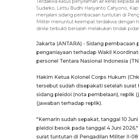
Terdakwa kasus penyiraman air keras kepada akt
Sudarko, Lettu Budhi Hariyanto Cahyono, Kap
menjalani sidang pembacaan tuntutan di Pengadi
Militer menuntut keempat terdakwa dengan h
dinilai terbukti bersalah melakukan tindak 
Jakarta (ANTARA) - Sidang pembacaan p
penganiayaan terhadap Wakil Koordinat
personel Tentara Nasional Indonesia (TNI
Hakim Ketua Kolonel Corps Hukum (Chk)
tersebut sudah disepakati setelah surat
sidang pleidoi (nota pembelaan), replik
(jawaban terhadap replik).
"Kemarin sudah sepakat, tanggal 10 Juni
pleidoi besok pada tanggal 4 Juni 202
surat tuntutan di Pengadilan Militer II-08