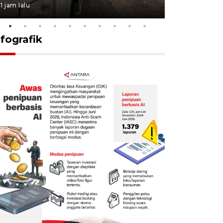
1 jam lalu
1 jam lalu
nfografik