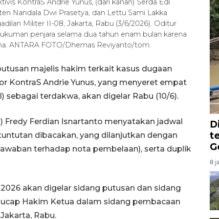
ivis KontraS Andrie Yunus, (dari kanan) Serda Edi
ten Nandala Dwi Prasetya, dan Lettu Sami Lakka
lan Militer II-08, Jakarta, Rabu (3/6/2026). Oditur
ukuman penjara selama dua tahun enam bulan karena
pidana. ANTARA FOTO/Dhemas Reviyanto/tom.
utusan majelis hakim terkait kasus dugaan
or KontraS Andrie Yunus, yang menyeret empat
) sebagai terdakwa, akan digelar Rabu (10/6).
 Fredy Ferdian Isnartanto menyatakan jadwal
D
t
 tuntutan dibacakan, yang dilanjutkan dengan
G
 (jawaban terhadap nota pembelaan), serta duplik
8 j
 2026 akan digelar sidang putusan dan sidang
6," ucap Hakim Ketua dalam sidang pembacaan
 Jakarta, Rabu.