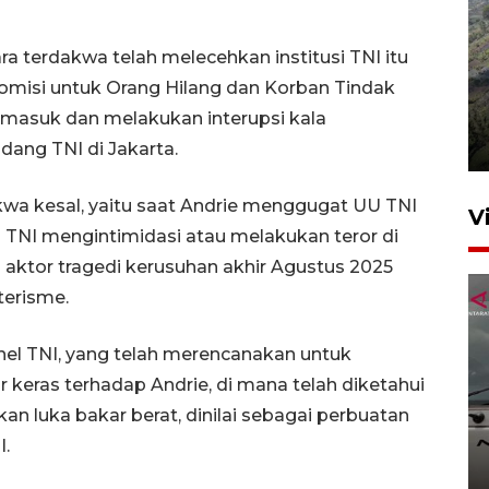
a terdakwa telah melecehkan institusi TNI itu
Penyusutan debit air Sungai
 Komisi untuk Orang Hilang dan Korban Tindak
Batang Tembesi di Jambi
masuk dan melakukan interupsi kala
3 Agustus 2026 10:57
dang TNI di Jakarta.
wa kesal, yaitu saat Andrie menggugat UU TNI
V
TNI mengintimidasi atau melakukan teror di
 aktor tragedi kerusuhan akhir Agustus 2025
terisme.
el TNI, yang telah merencanakan untuk
eras terhadap Andrie, di mana telah diketahui
an luka bakar berat, dinilai sebagai perbuatan
Menkes sesalkan komentar
nirempati tenaga kesehatan
I.
di medsos