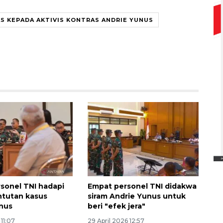
S KEPADA AKTIVIS KONTRAS ANDRIE YUNUS
Ekspedisi Rupiah Berdaulat
2026 sambangi Papua
2026-08-06 13:15:00
sonel TNI hadapi
Empat personel TNI didakwa
ntutan kasus
siram Andrie Yunus untuk
nus
beri "efek jera"
11:07
29 April 2026 12:57