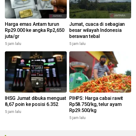
Harga emas Antam turun
Jumat, cuaca di sebagian
Rp29.000 ke angka Rp2,650
besar wilayah Indonesia
juta/gr
berawan tebal
5 jam lalu
5 jam lalu
IHSG Jumat dibuka menguat
PIHPS: Harga cabai rawit
8,67 poin ke posisi 6.352
Rp58.750/kg, telur ayam
Rp29.500/kg
5 jam lalu
5 jam lalu