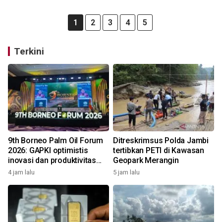
1
2
3
4
5
Terkini
9th Borneo Palm Oil Forum
Ditreskrimsus Polda Jambi
2026: GAPKI optimistis
tertibkan PETI di Kawasan
inovasi dan produktivitas
Geopark Merangin
perkuat masa depan Sawit
4 jam lalu
5 jam lalu
Indonesia