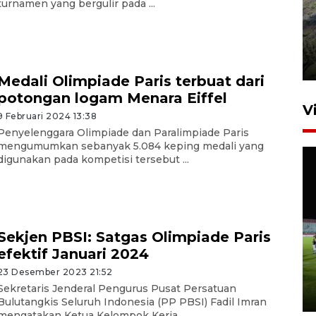
turnamen yang bergulir pada ...
Penyusutan debit air Sungai
Batang Tembesi di Jambi
3 Agustus 2026 10:57
Medali Olimpiade Paris terbuat dari
potongan logam Menara Eiffel
V
9 Februari 2024 13:38
Penyelenggara Olimpiade dan Paralimpiade Paris
mengumumkan sebanyak 5.084 keping medali yang
digunakan pada kompetisi tersebut ...
Sekjen PBSI: Satgas Olimpiade Paris
1.700 SPPG di daerah stunting
efektif Januari 2024
beroperasi di pekan kedua
Agustus
23 Desember 2023 21:52
Sekretaris Jenderal Pengurus Pusat Persatuan
5 jam lalu
Bulutangkis Seluruh Indonesia (PP PBSI) Fadil Imran
mengatakan Ketua Kelompok Kerja ...