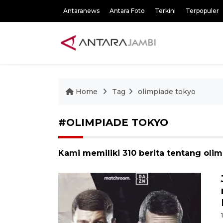
Antaranews
Antara Foto
Terkini
Terpopuler
Home
Tag
olimpiade tokyo
#OLIMPIADE TOKYO
Kami memiliki 310 berita tentang oli