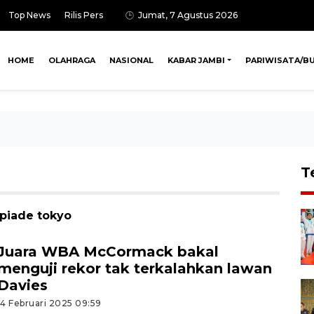
Top News
Rilis Pers
Jumat, 7 Agustus 2026
HOME
OLAHRAGA
NASIONAL
KABAR JAMBI
PARIWISATA/B
T
mpiade tokyo
Juara WBA McCormack bakal
menguji rekor tak terkalahkan lawan
Davies
14 Februari 2025 09:59