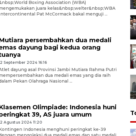
&nbsp;World Boxing Association (WBA)
mengemukakan juara kelas&nbsp;welter&nbsp;WBA
Intercontinental Pat McCormack bakal menguji ...
Mutiara persembahkan dua medali
emas dayung bagi kedua orang
tuanya
12 September 2024 16:16
Atlet dayung asal Provinsi Jambi Mutiara Rahma Putri
mempersembahkan dua medali emas yang dia raih
dalam Pekan Olahraga Nasional ...
Klasemen Olimpiade: Indonesia huni
T
peringkat 39, AS juara umum
12 Agustus 2024 11:20
Kontingen Indonesia menghuni peringkat ke-39
dengan mengoleksi dua medali emas dan satu medali