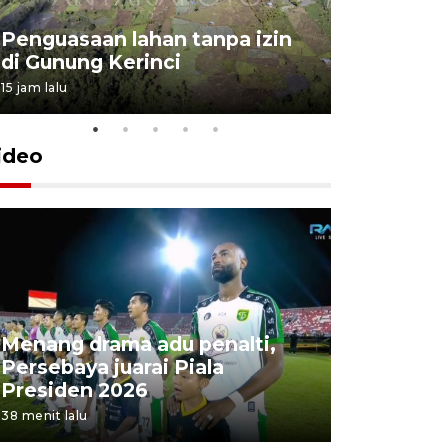
Penguasaan lahan tanpa izin
Sekolah
di Gunung Kerinci
perbaikan
15 jam lalu
5 Agustus 202
ideo
Menang drama adu penalti,
BRIN kem
Persebaya juarai Piala
ANG, sebu
Presiden 2026
energi
38 menit lalu
1 jam lalu