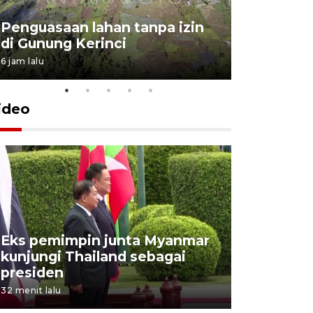
Penguasaan lahan tanpa izin
Sekolah
di Gunung Kerinci
perbaikan
6 jam lalu
5 Agustus 202
ideo
Eks pemimpin junta Myanmar
Presiden 
kunjungi Thailand sebagai
BRIN berd
presiden
di Istana
32 menit lalu
46 menit lalu