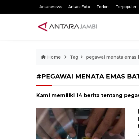
Antaranews
Antara Foto
Terkini
Terpopuler
Home
Tag
pegawai menata emas 
#PEGAWAI MENATA EMAS BA
Kami memiliki 14 berita tentang peg