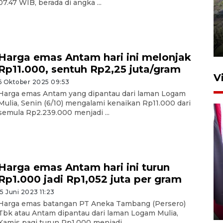
07.47 WIB, berada di angka ...
Penyusutan debit air Sungai
Batang Tembesi di Jambi
3 Agustus 2026 10:57
Harga emas Antam hari ini melonjak
Rp11.000, sentuh Rp2,25 juta/gram
V
6 Oktober 2025 09:53
Harga emas Antam yang dipantau dari laman Logam
Mulia, Senin (6/10) mengalami kenaikan Rp11.000 dari
semula Rp2.239.000 menjadi ...
Harga emas Antam hari ini turun
Program sejuta vaksin HPV
Rp1.000 jadi Rp1,052 juta per gram
sasar ASN dan masyarakat di
Sulteng
15 Juni 2023 11:23
Harga emas batangan PT Aneka Tambang (Persero)
17 jam lalu
Tbk atau Antam dipantau dari laman Logam Mulia,
Kamis pagi turun Rp1.000 menjadi ...