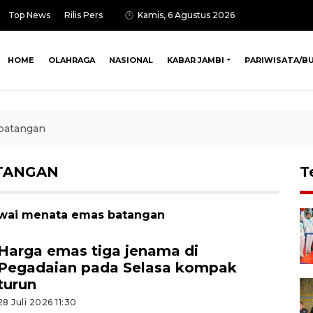
Top News
Rilis Pers
Kamis, 6 Agustus 2026
HOME
OLAHRAGA
NASIONAL
KABAR JAMBI
PARIWISATA/B
batangan
TANGAN
T
awai menata emas batangan
Harga emas tiga jenama di
Pegadaian pada Selasa kompak
turun
28 Juli 2026 11:30