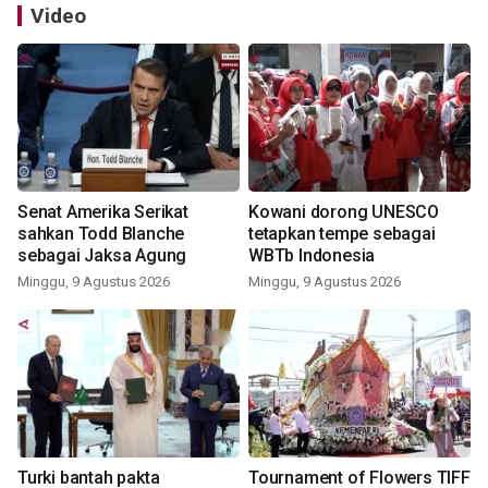
Video
Senat Amerika Serikat
Kowani dorong UNESCO
sahkan Todd Blanche
tetapkan tempe sebagai
sebagai Jaksa Agung
WBTb Indonesia
Minggu, 9 Agustus 2026
Minggu, 9 Agustus 2026
Turki bantah pakta
Tournament of Flowers TIFF