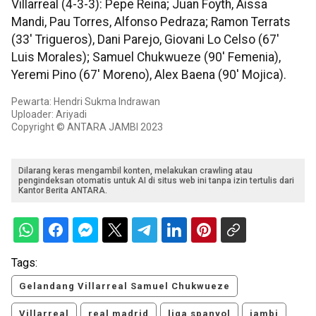
Villarreal (4-3-3): Pepe Reina; Juan Foyth, Aissa
Mandi, Pau Torres, Alfonso Pedraza; Ramon Terrats
(33' Trigueros), Dani Parejo, Giovani Lo Celso (67'
Luis Morales); Samuel Chukwueze (90' Femenia),
Yeremi Pino (67' Moreno), Alex Baena (90' Mojica).
Pewarta: Hendri Sukma Indrawan
Uploader: Ariyadi
Copyright © ANTARA JAMBI 2023
Dilarang keras mengambil konten, melakukan crawling atau
pengindeksan otomatis untuk AI di situs web ini tanpa izin tertulis dari
Kantor Berita ANTARA.
Tags:
Gelandang Villarreal Samuel Chukwueze
Villarreal
real madrid
liga spanyol
jambi