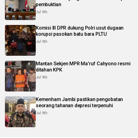
pembuktian
Jul 9th
Komisi III DPR dukung Polri usut dugaan
korupsi pasokan batu bara PLTU
Jul 9th
Mantan Sekjen MPR Ma'ruf Cahyono resmi
ditahan KPK
Jul 9th
Kemenham Jambi pastikan pengobatan
seorang tahanan depresi terpenuhi
Jul 9th