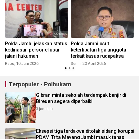
Polda Jambi jelaskan status
Polda Jambi usut
kedinasan personel usai
keterlibatan tiga anggota
jalani hukuman
terkait kasus rudapaksa
Rabu, 10 Juni 2026
Senin, 20 April 2026
S
Terpopuler - Polhukam
Gibran minta sekolah terdampak banjir di
Bireuen segera diperbaiki
3 jam lalu
Eksepsi tiga terdakwa ditolak sidang korupsi
PDAM Trita Mayang Jambi masuk tahap