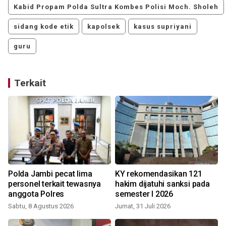
Kabid Propam Polda Sultra Kombes Polisi Moch. Sholeh
sidang kode etik
kapolsek
kasus supriyani
guru
Terkait
Polda Jambi pecat lima
KY rekomendasikan 121
personel terkait tewasnya
hakim dijatuhi sanksi pada
anggota Polres
semester I 2026
Sabtu, 8 Agustus 2026
Jumat, 31 Juli 2026
S