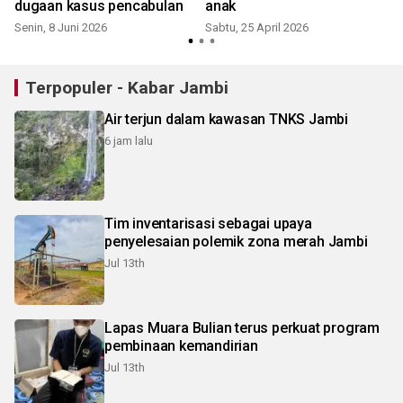
dugaan kasus pencabulan
anak
Senin, 8 Juni 2026
Sabtu, 25 April 2026
S
Terpopuler - Kabar Jambi
Air terjun dalam kawasan TNKS Jambi
6 jam lalu
Tim inventarisasi sebagai upaya
penyelesaian polemik zona merah Jambi
Jul 13th
Lapas Muara Bulian terus perkuat program
pembinaan kemandirian
Jul 13th