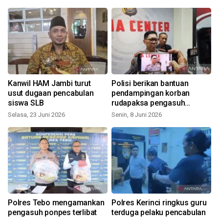
Kanwil HAM Jambi turut
Polisi berikan bantuan
usut dugaan pencabulan
pendampingan korban
siswa SLB
rudapaksa pengasuh
ponpes
Selasa, 23 Juni 2026
Senin, 8 Juni 2026
S
Polres Tebo mengamankan
Polres Kerinci ringkus guru
pengasuh ponpes terlibat
terduga pelaku pencabulan