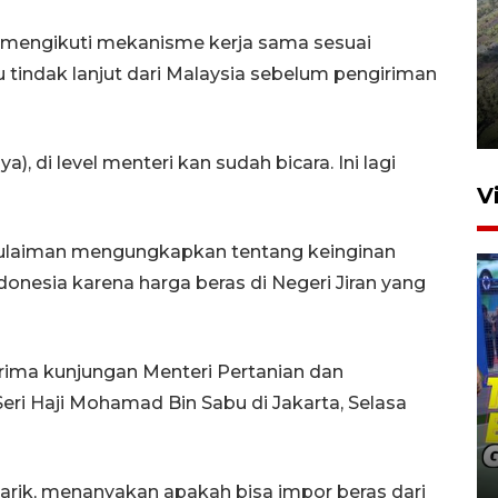
mengikuti mekanisme kerja sama sesuai
Penyusutan debit air Sungai
tindak lanjut dari Malaysia sebelum pengiriman
Batang Tembesi di Jambi
3 Agustus 2026 10:57
, di level menteri kan sudah bicara. Ini lagi
V
Sulaiman mengungkapkan tentang keinginan
onesia karena harga beras di Negeri Jiran yang
rima kunjungan Menteri Pertanian dan
ri Haji Mohamad Bin Sabu di Jakarta, Selasa
Penguatan pendidikan melalui
pembaruan buku ajar nasional
23 jam lalu
rik, menanyakan apakah bisa impor beras dari