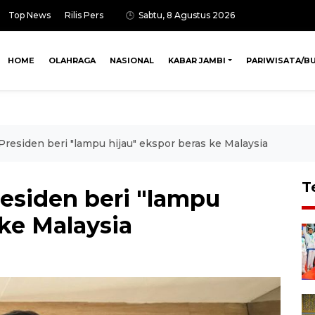
Top News
Rilis Pers
Sabtu, 8 Agustus 2026
HOME
OLAHRAGA
NASIONAL
KABAR JAMBI
PARIWISATA/B
esiden beri "lampu hijau" ekspor beras ke Malaysia
T
esiden beri "lampu
 ke Malaysia