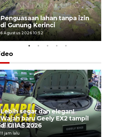
Penguasaan lahan tanpa izin
Sekolah
di Gunung Kerinci
perbaikan
6 Agustus 2026 10:52
5 Agustus 202
ideo
Lebih segar dan elegan!
Yayasan 
Wajah baru Geely EX2 tampil
keterliba
di GIIAS 2026
penyimpa
11 jam lalu
18 jam lalu