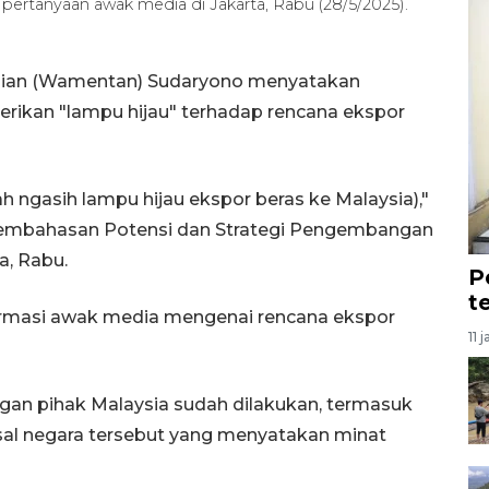
ertanyaan awak media di Jakarta, Rabu (28/5/2025).
anian (Wamentan) Sudaryono menyatakan
rikan "lampu hijau" terhadap rencana ekspor
h ngasih lampu hijau ekspor beras ke Malaysia),"
Pembahasan Potensi dan Strategi Pengembangan
a, Rabu.
P
t
firmasi awak media mengenai rencana ekspor
11 
an pihak Malaysia sudah dilakukan, termasuk
al negara tersebut yang menyatakan minat