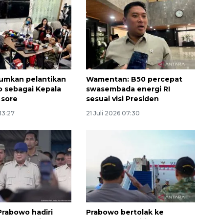
umkan pelantikan
Wamentan: B50 percepat
 sebagai Kepala
swasembada energi RI
 sore
sesuai visi Presiden
 13:27
21 Juli 2026 07:30
Prabowo hadiri
Prabowo bertolak ke