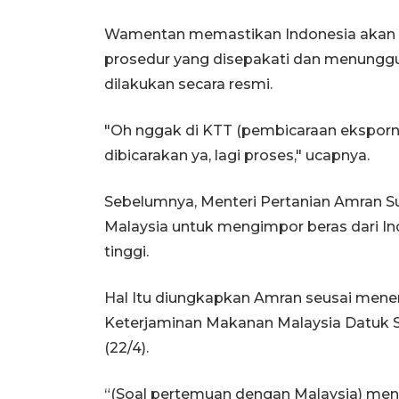
Wamentan memastikan Indonesia akan 
prosedur yang disepakati dan menunggu 
dilakukan secara resmi.
"Oh nggak di KTT (pembicaraan ekspornya)
dibicarakan ya, lagi proses," ucapnya.
Sebelumnya, Menteri Pertanian Amran 
Malaysia untuk mengimpor beras dari Ind
tinggi.
Hal Itu diungkapkan Amran seusai mene
Keterjaminan Makanan Malaysia Datuk Se
(22/4).
“(Soal pertemuan dengan Malaysia) mena