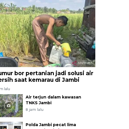
umur bor pertanian jadi solusi air
ersih saat kemarau di Jambi
am lalu
Air terjun dalam kawasan
TNKS Jambi
8 jam lalu
Polda Jambi pecat lima