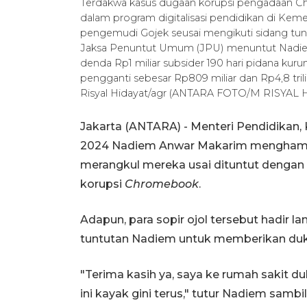
Terdakwa kasus dugaan korupsi pengadaan
dalam program digitalisasi pendidikan di K
pengemudi Gojek seusai mengikuti sidang tuntu
Jaksa Penuntut Umum (JPU) menuntut Nadiem
denda Rp1 miliar subsider 190 hari pidana kur
pengganti sebesar Rp809 miliar dan Rp4,8 trili
Risyal Hidayat/agr (ANTARA FOTO/M RISYAL 
Jakarta (ANTARA) - Menteri Pendidikan, 
2024 Nadiem Anwar Makarim menghampi
merangkul mereka usai dituntut dengan 
korupsi
Chromebook
.
Adapun, para sopir ojol tersebut hadir 
tuntutan Nadiem untuk memberikan du
"Terima kasih ya, saya ke rumah sakit du
ini kayak gini terus," tutur Nadiem sambil