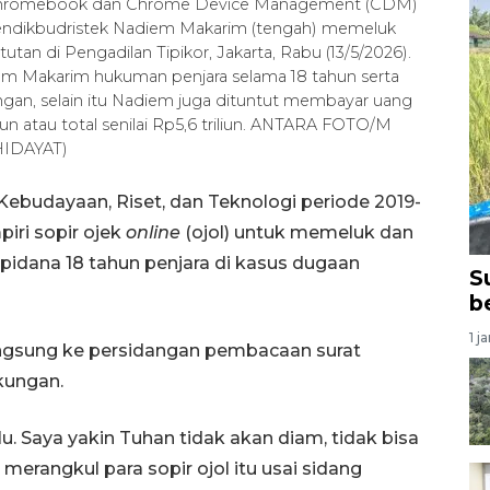
 Chromebook dan Chrome Device Management (CDM)
emendikbudristek Nadiem Makarim (tengah) memeluk
tan di Pengadilan Tipikor, Jakarta, Rabu (13/5/2026).
 Makarim hukuman penjara selama 18 tahun serta
ungan, selain itu Nadiem juga dituntut membayar uang
un atau total senilai Rp5,6 triliun. ANTARA FOTO/M
HIDAYAT)
Kebudayaan, Riset, dan Teknologi periode 2019-
ri sopir ojek
online
(ojol) untuk memeluk dan
pidana 18 tahun penjara di kasus dugaan
S
b
1 j
langsung ke persidangan pembacaan surat
kungan.
lu. Saya yakin Tuhan tidak akan diam, tidak bisa
 merangkul para sopir ojol itu usai sidang