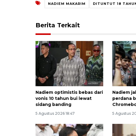
NADIEM MAKARIM
DITUNTUT 18 TAHU
Berita Terkait
Nadiem optimistis bebas dari
Nadiem ja
vonis 10 tahun bui lewat
perdana b
sidang banding
Chromeb
5 Agustus 2026 18:47
5 Agustus 2