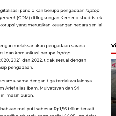
Semangat belajar anak
gitalisasi pendidikan berupa pengadaan
laptop
transmigran desa terpencil
gement
(CDM) di lingkungan Kemendikbudristek
Kerinci
korupsi yang merugikan keuangan negara senilai
4 Agustus 2026 11:37
V
n dengan melaksanakan pengadaan sarana
masi dan komunikasi berupa
laptop
20, 2021, dan 2022, tidak sesuai dengan
nsip pengadaan.
ersama-sama dengan tiga terdakwa lainnya
 Arief alias Ibam, Mulyatsyah dan Sri
Lebih segar dan elegan!
 ini masih buron.
Wajah baru Geely EX2 tampil
di GIIAS 2026
babkan meliputi sebesar Rp1,56 triliun terkait
8 Agustus 2026 10:00