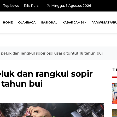
Top News
Rilis Pers
Minggu, 9 Agustus 2026
HOME
OLAHRAGA
NASIONAL
KABAR JAMBI
PARIWISATA/B
eluk dan rangkul sopir ojol usai dituntut 18 tahun bui
T
uk dan rangkul sopir
8 tahun bui