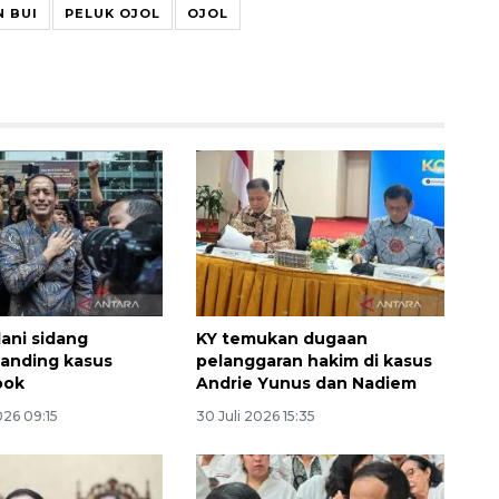
N BUI
PELUK OJOL
OJOL
lani sidang
KY temukan dugaan
anding kasus
pelanggaran hakim di kasus
ook
Andrie Yunus dan Nadiem
026 09:15
30 Juli 2026 15:35