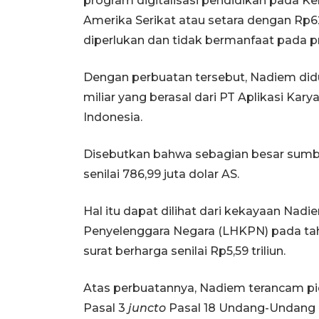
program digitalisasi pendidikan pada Kem
Amerika Serikat atau setara dengan Rp6
diperlukan dan tidak bermanfaat pada pr
Dengan perbuatan tersebut, Nadiem did
miliar yang berasal dari PT Aplikasi Ka
Indonesia.
Disebutkan bahwa sebagian besar sumbe
senilai 786,99 juta dolar AS.
Hal itu dapat dilihat dari kekayaan Na
Penyelenggara Negara (LHKPN) pada tahu
surat berharga senilai Rp5,59 triliun.
Atas perbuatannya, Nadiem terancam pida
Pasal 3
juncto
Pasal 18 Undang-Undang 