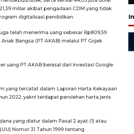
endikbudristek, serta senilai 44,05 juta dolar
21,39 miliar akibat pengadaan CDM yang tidak
I
ogram digitalisasi pendidikan.
uga telah menerima uang sebesar Rp809,59
rya Anak Bangsa (PT AKAB) melalui PT Gojek
r uang PT AKAB berasal dari investasi Google
diem yang tercatat dalam Laporan Harta Kekayaan
n 2022, yakni terdapat perolehan harta jenis
na yang diatur dalam Pasal 2 ayat (1) atau
(UU) Nomor 31 Tahun 1999 tentang