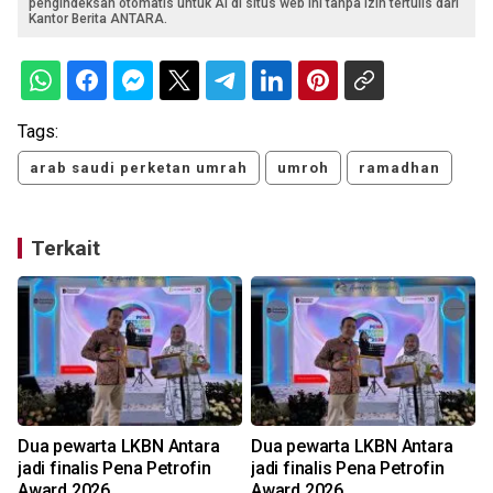
pengindeksan otomatis untuk AI di situs web ini tanpa izin tertulis dari
Kantor Berita ANTARA.
Tags:
arab saudi perketan umrah
umroh
ramadhan
Terkait
Dua pewarta LKBN Antara
Dua pewarta LKBN Antara
jadi finalis Pena Petrofin
jadi finalis Pena Petrofin
Award 2026
Award 2026