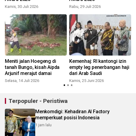
Kamis, 30 Juli 2026
Rabu, 29 Juli 2026
K
n
Meniti jalan Hoegeng di
Kemenhaj: RI kantongi izin
tanah Bungo, kisah Aipda
empty leg penerbangan haji
Arjunif merajut damai
dari Arab Saudi
Selasa, 14 Juli 2026
Kamis, 25 Juni 2026
Terpopuler - Peristiwa
Menkomdigi: Kehadiran AI Factory
memperkuat posisi Indonesia
1 jam lalu