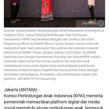
Ilustrasi. Kepala Badan Pengembangan SDM Kementerian Komdigi Boni
Pudjianto (kiri), Deputi Bidang Perlindungan Hak Perempuan
Kementerian PPPA Desy Andriani (tengah) dan Direktur dan Chief
Regulatory Officer XLSMART Merza Fachys (kanan) secara simbolik
menyentuh layar saat peluncuran fitur aplikasi dan website Sisternet
terbaru di XLSMART Tower, Jakarta, Selasa (10/2/2026). XLSMART
berkolaborasi dengan Kementerian Komdigi dan KemenPPPA melalui
Sisternet meluncurkan fitur terbaru aplikasi dan website untuk
memperkuat ruang aman digital serta pemberdayaan perempuan
Indonesia melalui integrasi DigiHer dan Ruang Aman Sister sebagai
ekosistem pembelajaran, komunitas, dan perlindungan dalam satu
platform. ANTARA FOTO/Fauzan/wsj.
Jakarta (ANTARA) -
Komisi Perlindungan Anak Indonesia (KPAI) meminta
pemerintah memastikan platform digital dan media
sosial mematuhi aturan perlindungan anak, termasuk