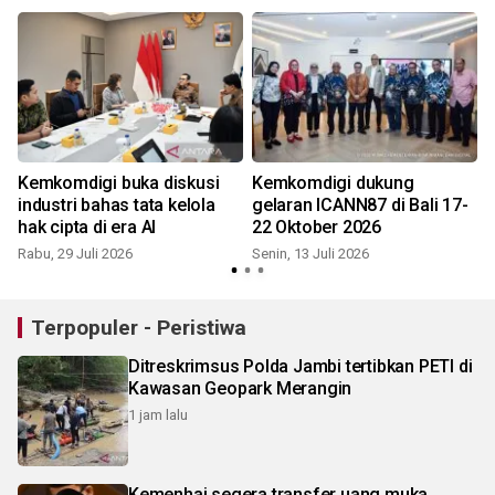
i
Kemkomdigi buka diskusi
Kemkomdigi dukung
industri bahas tata kelola
gelaran ICANN87 di Bali 17-
hak cipta di era AI
22 Oktober 2026
Rabu, 29 Juli 2026
Senin, 13 Juli 2026
K
Terpopuler - Peristiwa
Ditreskrimsus Polda Jambi tertibkan PETI di
Kawasan Geopark Merangin
1 jam lalu
Kemenhaj segera transfer uang muka