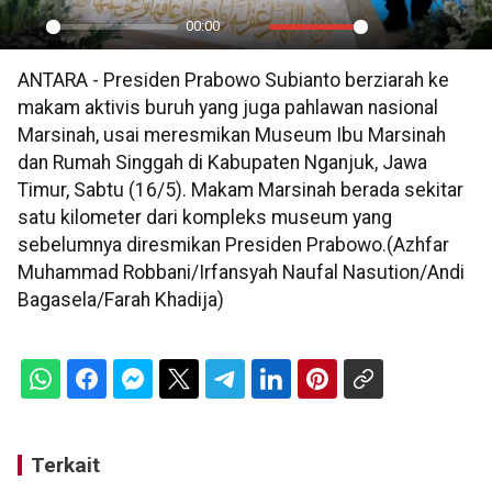
00:00
Play
Mute
Settings
PIP
En
ANTARA - Presiden Prabowo Subianto berziarah ke
ful
makam aktivis buruh yang juga pahlawan nasional
Marsinah, usai meresmikan Museum Ibu Marsinah
dan Rumah Singgah di Kabupaten Nganjuk, Jawa
Timur, Sabtu (16/5). Makam Marsinah berada sekitar
satu kilometer dari kompleks museum yang
sebelumnya diresmikan Presiden Prabowo.(Azhfar
Muhammad Robbani/Irfansyah Naufal Nasution/Andi
Bagasela/Farah Khadija)
Terkait