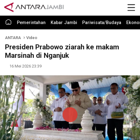
Pemerintahan
Kabar Jambi
Pariwisata/Budaya
Ekono
ANTARA
Video
Presiden Prabowo ziarah ke makam
Marsinah di Nganjuk
16 Mei 2026 23:39
Play