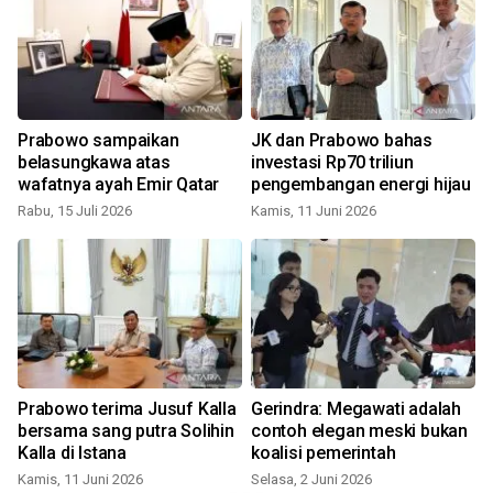
Prabowo sampaikan
JK dan Prabowo bahas
belasungkawa atas
investasi Rp70 triliun
wafatnya ayah Emir Qatar
pengembangan energi hijau
S
Rabu, 15 Juli 2026
Kamis, 11 Juni 2026
Prabowo terima Jusuf Kalla
Gerindra: Megawati adalah
bersama sang putra Solihin
contoh elegan meski bukan
Kalla di Istana
koalisi pemerintah
Kamis, 11 Juni 2026
Selasa, 2 Juni 2026
S