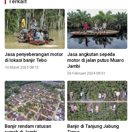
Terkait
Jasa penyeberangan motor
Jasa angkutan sepeda
di lokasi banjir Tebo
motor di jalan putus Muaro
Jambi
10 Maret 2025 08:13
1
26 Februari 2024 09:51
Banjir rendam ratusan
Banjir di Tanjung Jabung