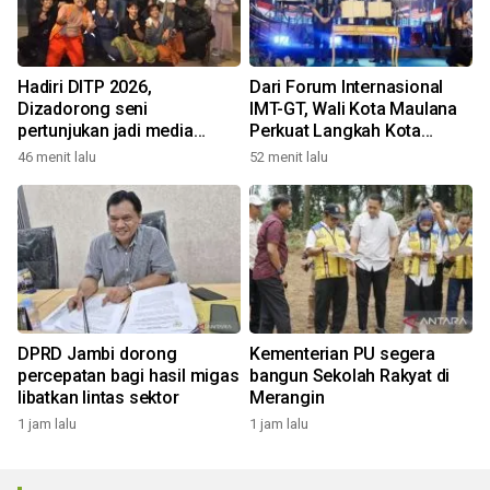
Hadiri DITP 2026,
Dari Forum Internasional
Dizadorong seni
IMT-GT, Wali Kota Maulana
pertunjukan jadi media
Perkuat Langkah Kota
edukasi Kota Ramah
Jambi Menuju Green City
46 menit lalu
52 menit lalu
Lingkungan
DPRD Jambi dorong
Kementerian PU segera
percepatan bagi hasil migas
bangun Sekolah Rakyat di
libatkan lintas sektor
Merangin
1 jam lalu
1 jam lalu