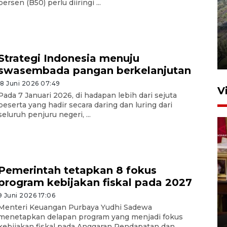
persen (B50) perlu diiringi ...
Penyusutan debit air Sungai
Batang Tembesi di Jambi
Strategi Indonesia menuju
3 Agustus 2026 10:57
swasembada pangan berkelanjutan
18 Juni 2026 07:49
V
Pada 7 Januari 2026, di hadapan lebih dari sejuta
peserta yang hadir secara daring dan luring dari
seluruh penjuru negeri, ...
Pemerintah tetapkan 8 fokus
program kebijakan fiskal pada 2027
Inginkan Timnas tembus Piala
Dunia, Presiden: Terus
9 Juni 2026 17:06
Menteri Keuangan Purbaya Yudhi Sadewa
berbenah
menetapkan delapan program yang menjadi fokus
18 jam lalu
kebijakan fiskal pada Anggaran Pendapatan dan ...