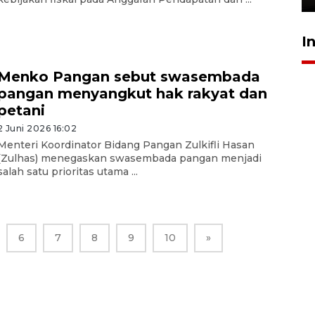
I
Menko Pangan sebut swasembada
pangan menyangkut hak rakyat dan
petani
2 Juni 2026 16:02
Menteri Koordinator Bidang Pangan Zulkifli Hasan
(Zulhas) menegaskan swasembada pangan menjadi
salah satu prioritas utama ...
6
7
8
9
10
»