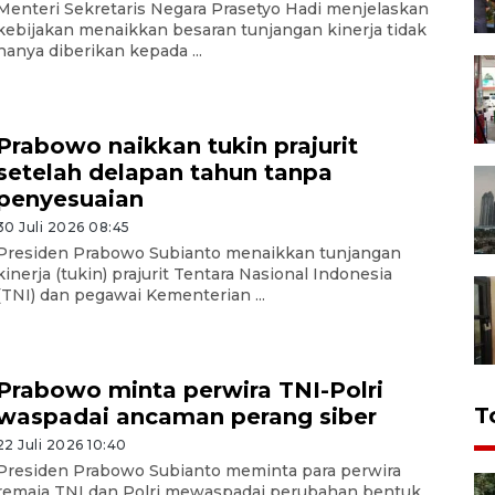
Menteri Sekretaris Negara Prasetyo Hadi menjelaskan
kebijakan menaikkan besaran tunjangan kinerja tidak
hanya diberikan kepada ...
Prabowo naikkan tukin prajurit
setelah delapan tahun tanpa
penyesuaian
30 Juli 2026 08:45
Presiden Prabowo Subianto menaikkan tunjangan
kinerja (tukin) prajurit Tentara Nasional Indonesia
(TNI) dan pegawai Kementerian ...
Prabowo minta perwira TNI-Polri
T
waspadai ancaman perang siber
22 Juli 2026 10:40
Presiden Prabowo Subianto meminta para perwira
remaja TNI dan Polri mewaspadai perubahan bentuk