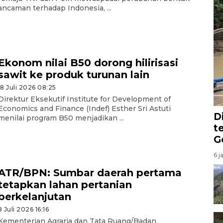
ancaman terhadap Indonesia, ...
Ekonom nilai B50 dorong hilirisasi
sawit ke produk turunan lain
18 Juli 2026 08:25
Direktur Eksekutif Institute for Development of
Economics and Finance (Indef) Esther Sri Astuti
D
menilai program B50 menjadikan ...
t
G
6 j
ATR/BPN: Sumbar daerah pertama
tetapkan lahan pertanian
berkelanjutan
8 Juli 2026 16:16
Kementerian Agraria dan Tata Ruang/Badan