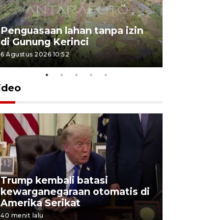
Penguasaan lahan tanpa izin
Sekolah
di Gunung Kerinci
perbaikan
6 Agustus 2026 10:52
5 Agustus 202
ideo
Trump kembali batasi
Kejagung
kewarganegaraan otomatis di
Adriansy
Amerika Serikat
korupsi 
40 menit lalu
43 menit lalu