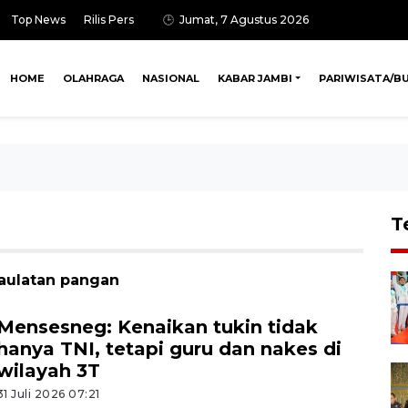
Top News
Rilis Pers
Jumat, 7 Agustus 2026
HOME
OLAHRAGA
NASIONAL
KABAR JAMBI
PARIWISATA/B
T
daulatan pangan
Mensesneg: Kenaikan tukin tidak
hanya TNI, tetapi guru dan nakes di
wilayah 3T
31 Juli 2026 07:21