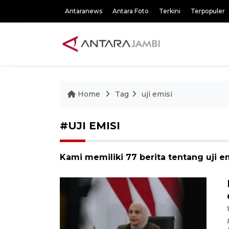
Antaranews
Antara Foto
Terkini
Terpopuler
Home
Tag
uji emisi
#UJI EMISI
Kami memiliki 77 berita tentang uji e