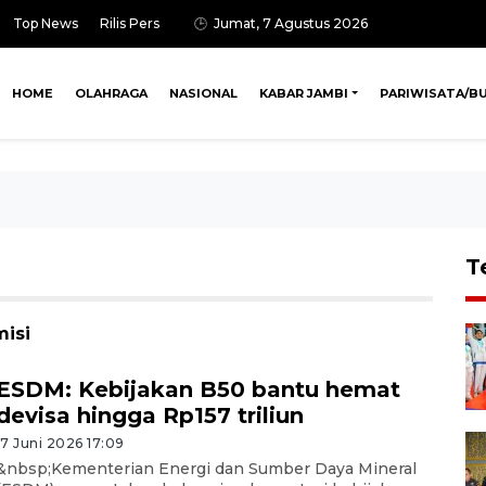
Top News
Rilis Pers
Jumat, 7 Agustus 2026
HOME
OLAHRAGA
NASIONAL
KABAR JAMBI
PARIWISATA/B
T
misi
ESDM: Kebijakan B50 bantu hemat
devisa hingga Rp157 triliun
17 Juni 2026 17:09
&nbsp;Kementerian Energi dan Sumber Daya Mineral