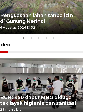
Penguasaan lahan tanpa izin
Sekolah
di Gunung Kerinci
perbaikan
6 Agustus 2026 10:52
5 Agustus 202
ideo
Prabowo 
BGN: 950 dapur MBG diduga
hidup Bahl
tak layak higienis dan sanitasi
generasi
29 menit lalu
30 menit lalu