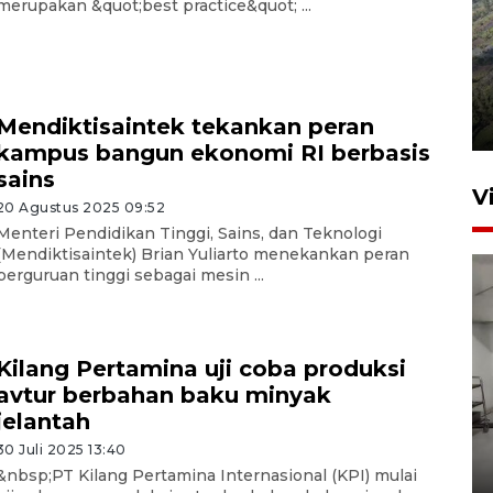
merupakan &quot;best practice&quot; ...
Penyusutan debit air Sungai
Batang Tembesi di Jambi
Mendiktisaintek tekankan peran
3 Agustus 2026 10:57
kampus bangun ekonomi RI berbasis
sains
V
20 Agustus 2025 09:52
Menteri Pendidikan Tinggi, Sains, dan Teknologi
(Mendiktisaintek) Brian Yuliarto menekankan peran
perguruan tinggi sebagai mesin ...
Kilang Pertamina uji coba produksi
avtur berbahan baku minyak
Lima gerai Koperasi Merah
jelantah
Putih Bogor penuhi standar
nasional
30 Juli 2025 13:40
&nbsp;PT Kilang Pertamina Internasional (KPI) mulai
6 jam lalu