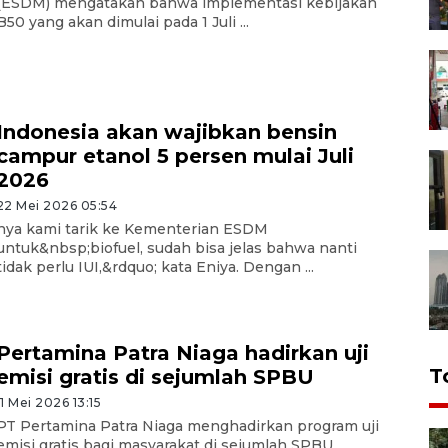
(ESDM) mengatakan bahwa implementasi kebijakan
B50 yang akan dimulai pada 1 Juli ...
Indonesia akan wajibkan bensin
campur etanol 5 persen mulai Juli
2026
22 Mei 2026 05:54
nya kami tarik ke Kementerian ESDM
untuk&nbsp;biofuel, sudah bisa jelas bahwa nanti
tidak perlu IUI,&rdquo; kata Eniya. Dengan ...
Pertamina Patra Niaga hadirkan uji
T
emisi gratis di sejumlah SPBU
11 Mei 2026 13:15
PT Pertamina Patra Niaga menghadirkan program uji
emisi gratis bagi masyarakat di sejumlah SPBU