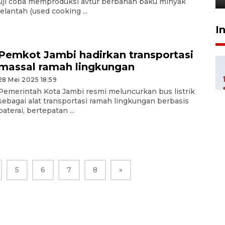
uji coba memproduksi avtur berbahan baku minyak
jelantah (used cooking ...
I
Pemkot Jambi hadirkan transportasi
massal ramah lingkungan
28 Mei 2025 18:59
Pemerintah Kota Jambi resmi meluncurkan bus listrik
sebagai alat transportasi ramah lingkungan berbasis
baterai, bertepatan ...
5
6
7
8
»