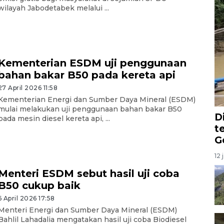
wilayah Jabodetabek melalui ...
Kementerian ESDM uji penggunaan
bahan bakar B50 pada kereta api
27 April 2026 11:58
Kementerian Energi dan Sumber Daya Mineral (ESDM)
mulai melakukan uji penggunaan bahan bakar B50
D
pada mesin diesel kereta api, ...
t
G
12 
Menteri ESDM sebut hasil uji coba
B50 cukup baik
6 April 2026 17:58
Menteri Energi dan Sumber Daya Mineral (ESDM)
Bahlil Lahadalia mengatakan hasil uji coba Biodiesel