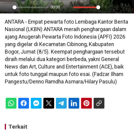
00:00
Play
Mute
Settings
PIP
En
ANTARA - Empat pewarta foto Lembaga Kantor Berita
ful
Nasional (LKBN) ANTARA meraih penghargaan dalam
ajang Anugerah Pewarta Foto Indonesia (APFI) 2026
yang digelar di Kecamatan Cibinong, Kabupaten
Bogor, Jumat (8/5). Keempat penghargaan tersebut
diraih melalui dua kategori berbeda, yakni General
News dan Art, Culture and Entertainment (ACE), baik
untuk foto tunggal maupun foto esai. (Fadzar Ilham
Pangestu/Denno Ramdha Asmara/Hilary Pasulu)
Terkait