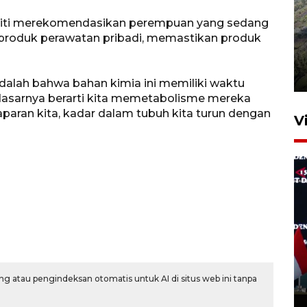
liti merekomendasikan perempuan yang sedang
produk perawatan pribadi, memastikan produk
Penyusutan debit air Sungai
Batang Tembesi di Jambi
3 Agustus 2026 10:57
adalah bahwa bahan kimia ini memiliki waktu
 dasarnya berarti kita memetabolisme mereka
 paparan kita, kadar dalam tubuh kita turun dengan
V
Presiden undang 150 peneliti
BRIN berdialog, unjuk inovasi
di Istana
g atau pengindeksan otomatis untuk AI di situs web ini tanpa
8 jam lalu