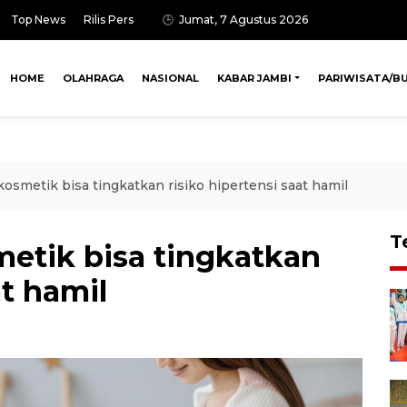
Top News
Rilis Pers
Jumat, 7 Agustus 2026
HOME
OLAHRAGA
NASIONAL
KABAR JAMBI
PARIWISATA/B
kosmetik bisa tingkatkan risiko hipertensi saat hamil
T
metik bisa tingkatkan
at hamil