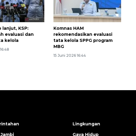
 lanjut, KSP:
Komnas HAM
h evaluasi dan
rekomendasikan evaluasi
a kelola
tata kelola SPPG program
MBG
 16:48
15 Juni 2026 16:44
intahan
Lingkungan
 Jambi
Gaya Hidup