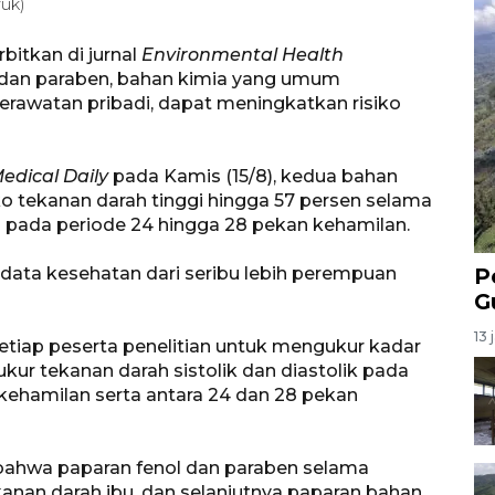
yuk)
bitkan di jurnal
Environmental Health
dan paraben, bahan kimia yang umum
rawatan pribadi, dapat meningkatkan risiko
edical Daily
pada Kamis (15/8), kedua bahan
ko tekanan darah tinggi hingga 57 persen selama
a pada periode 24 hingga 28 pekan kehamilan.
data kesehatan dari seribu lebih perempuan
P
G
13 
setiap peserta penelitian untuk mengukur kadar
kur tekanan darah sistolik dan diastolik pada
 kehamilan serta antara 24 dan 28 pekan
bahwa paparan fenol dan paraben selama
anan darah ibu, dan selanjutnya paparan bahan