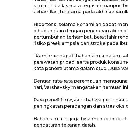
kimia ini, baik secara terpisah maupun 
kehamilan, terutama pada akhir kehamilan
Hipertensi selama kehamilan dapat memb
dihubungkan dengan penurunan aliran d
pertumbuhan terhambat, berat lahir ren
risiko preeklampsia dan stroke pada ibu 
"Kami mendapati bahan kimia dalam sabun,
perawatan pribadi serta produk konsumen
kata peneliti utama dalam studi, Julia Va
Dengan rata-rata perempuan menggunaka
hari, Varshavsky mengatakan, temuan in
Para peneliti meyakini bahwa peningkat
peningkatan peradangan dan stres oksid
Bahan kimia ini juga bisa mengganggu f
pengaturan tekanan darah.