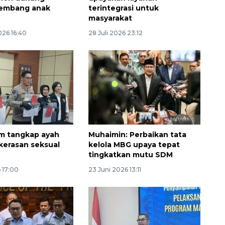
embang anak
terintegrasi untuk
masyarakat
026 16:40
28 Juli 2026 23:12
Memberantas kejahatan
jalanan Jakarta
im tangkap ayah
Muhaimin: Perbaikan tata
2026-08-05 18:00:00
kerasan seksual
kelola MBG upaya tepat
tingkatkan mutu SDM
 17:00
23 Juni 2026 13:11