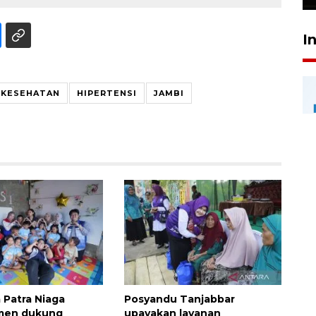
I
KESEHATAN
HIPERTENSI
JAMBI
 Patra Niaga
Posyandu Tanjabbar
men dukung
upayakan layanan