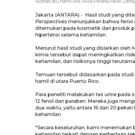
Ilustrasi ibu hamil (ANTARA/Pexels/Pavel Danil
Jakarta (ANTARA) - Hasil studi yang diter
Perspectives
menunjukkan bahwa fenol 
ditemukan pada kosmetik dan produk pe
hipertensi selama kehamilan.
Menurut hasil studi yang disiarkan oleh
M
kimia tersebut dapat meningkatkan risi
kehamilan, dan risikonya tinggi terutam
Temuan tersebut didasarkan pada studi 
hamil di utara Puerto Rico.
Para peneliti melakukan tes urine pada 
12 fenol dan paraben. Mereka juga mengu
dua waktu, yaitu antara 16 dan 20 pekan
kehamilan.
"Secara keseluruhan, kami menemukan 
kehamilan terkait dengan perbedaan tek