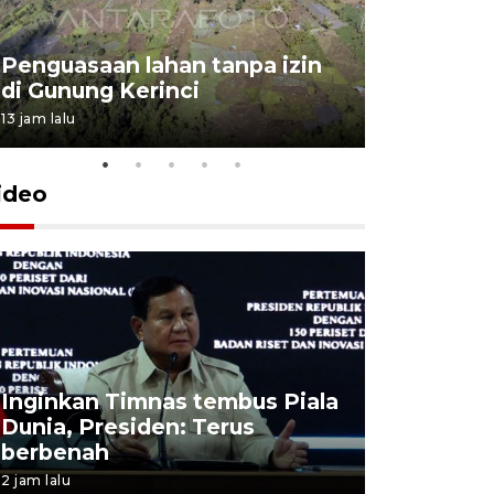
Penguasaan lahan tanpa izin
Sekolah
di Gunung Kerinci
perbaikan
13 jam lalu
5 Agustus 202
ideo
Inginkan Timnas tembus Piala
Presiden 
Dunia, Presiden: Terus
terobosan
berbenah
bangsa
2 jam lalu
2 jam lalu