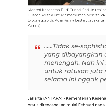
Menteri Kesehatan Budi Gunadi Sadikin usai a
Husada Arutala untuk almarhumah peserta PPD
Diponegoro dr. Aulia Risma Lestari, di Jakar
Yumna)
......Tidak se-sophi
yang dibayangkan u
menengah. Nah ini 
untuk ratusan juta 
selama ini nggak pern
Jakarta (ANTARA) - Kementerian Keseh
gratis direncanakan mulai Februari pad