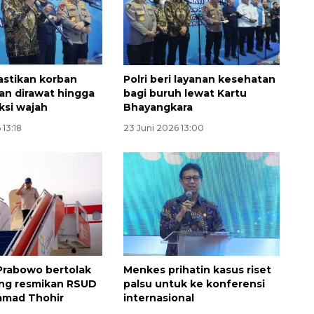
stikan korban
Polri beri layanan kesehatan
n dirawat hingga
bagi buruh lewat Kartu
ksi wajah
Bhayangkara
 13:18
23 Juni 2026 13:00
Prabowo bertolak
Menkes prihatin kasus riset
ng resmikan RSUD
palsu untuk ke konferensi
mad Thohir
internasional