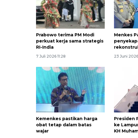
Prabowo terima PM Modi
Menkes Pa
perkuat kerja sama strategis
penyekapa
RI-India
rekonstru
7 Juli 2026 11:28
23 Juni 2026
Kemenkes pastikan harga
Presiden 
obat tetap dalam batas
ke Lampu
wajar
KH Muham