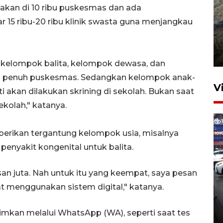
anakan di 10 ribu puskesmas dan ada
15 ribu-20 ribu klinik swasta guna menjangkau
Penyusutan debit air Sungai
Batang Tembesi di Jambi
3 Agustus 2026 10:57
uk kelompok balita, kelompok dewasa, dan
lu penuh puskesmas. Sedangkan kelompok anak-
V
nti akan dilakukan skrining di sekolah. Bukan saat
ekolah," katanya.
berikan tergantung kelompok usia, misalnya
 penyakit kongenital untuk balita.
usan juta. Nah untuk itu yang keempat, saya pesan
407 Mal di Indonesia hadirkan
at menggunakan sistem digital," katanya.
program diskon Agustus
hingga 80 persen
kirimkan melalui WhatsApp (WA), seperti saat tes
8 jam lalu