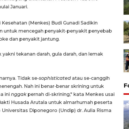
lai Januari.
ri Kesehatan (Menkes) Budi Gunadi Sadikin
an untuk mencegah penyakit-penyakit penyebab
roke dan penyakit jantung.
 yakni tekanan darah, gula darah, dan lemak
narnya. Tidak se-
sophisticated
atau se-canggih
F
enengah. Nah ini benar-benar skrining untuk
a ini
nggak
pernah di-skrining," kata Menkes usai
Bakti Husada Arutala untuk almarhumah peserta
Universitas Diponegoro (Undip) dr. Aulia Risma