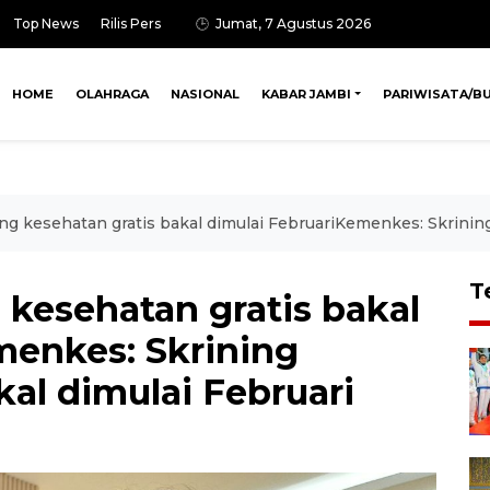
Top News
Rilis Pers
Jumat, 7 Agustus 2026
HOME
OLAHRAGA
NASIONAL
KABAR JAMBI
PARIWISATA/B
g kesehatan gratis bakal dimulai FebruariKemenkes: Skrining
T
 kesehatan gratis bakal
menkes: Skrining
kal dimulai Februari