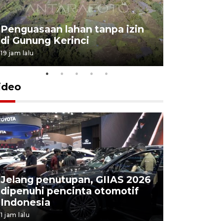
Penguasaan lahan tanpa izin
Sekolah
di Gunung Kerinci
perbaikan
19 jam lalu
5 Agustus 202
ideo
Jelang penutupan, GIIAS 2026
Menang d
dipenuhi pencinta otomotif
Persebaya
Indonesia
Presiden
1 jam lalu
4 jam lalu