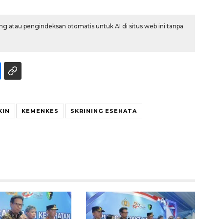
g atau pengindeksan otomatis untuk AI di situs web ini tanpa
Memberantas kejahatan
KIN
KEMENKES
SKRINING ESEHATA
jalanan Jakarta
2026-08-05 18:00:00