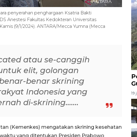
cara penyerahan penghargaan Ksatria Bakti
S Anestesi Fakultas Kedokteran Universitas
ta, Kamis (9/1/2024). ANTARA/Mecca Yumna (Mecca
sticated atau se-canggih
ntuk elit, golongan
P
benar-benar skrining
G
rakyat Indonesia yang
19 
ah di-skrining.......
atan (Kemenkes) mengatakan skrining kesehatan
a waktu yang ditentukan Presiden Prabowo