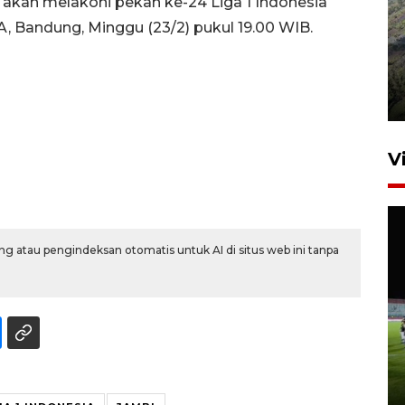
 akan melakoni pekan ke-24 Liga 1 Indonesia
 Bandung, Minggu (23/2) pukul 19.00 WIB.
Penyusutan debit air Sungai
Batang Tembesi di Jambi
3 Agustus 2026 10:57
V
g atau pengindeksan otomatis untuk AI di situs web ini tanpa
1.700 SPPG di daerah stunting
beroperasi di pekan kedua
Agustus
7 jam lalu