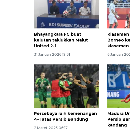
Bhayangkara FC buat
Klasemen 
kejutan taklukkan Malut
Borneo ke
United 2-1
klasemen
31 Januari 2026 19:31
6 Januari 20
Persebaya raih kemenangan
Madura Un
4-1 atas Persib Bandung
Persib Ba
kandang
2 Maret 2025 06:17