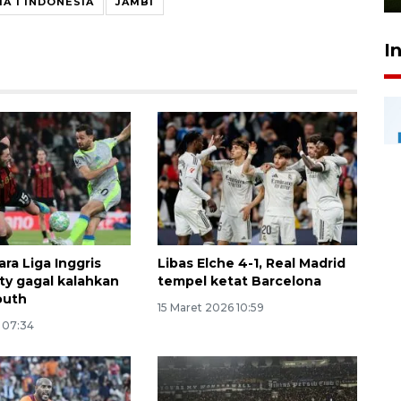
IA 1 INDONESIA
JAMBI
I
ara Liga Inggris
Libas Elche 4-1, Real Madrid
ity gagal kalahkan
tempel ketat Barcelona
outh
15 Maret 2026 10:59
 07:34