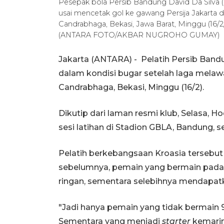
Pesepak bola Persib Bandung David Da Silva (k
usai mencetak gol ke gawang Persija Jakarta da
Candrabhaga, Bekasi, Jawa Barat, Minggu (1
(ANTARA FOTO/AKBAR NUGROHO GUMAY)
Jakarta (ANTARA) - Pelatih Persib Ba
dalam kondisi bugar setelah laga melawan
Candrabhaga, Bekasi, Minggu (16/2).
Dikutip dari laman resmi klub, Selasa, H
sesi latihan di Stadion GBLA, Bandung, se
Pelatih berkebangsaan Kroasia tersebu
sebelumnya, pemain yang bermain pada l
ringan, sementara selebihnya mendapat
"Jadi hanya pemain yang tidak bermain
Sementara yang menjadi
starter
kemarin