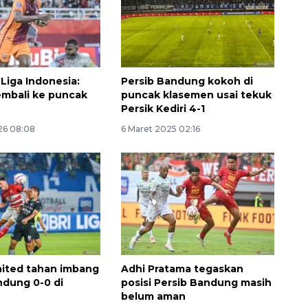
Liga Indonesia:
Persib Bandung kokoh di
mbali ke puncak
puncak klasemen usai tekuk
Persik Kediri 4-1
26 08:08
6 Maret 2025 02:16
Memberantas kejahatan
jalanan Jakarta
2026-08-05 18:00:00
ited tahan imbang
Adhi Pratama tegaskan
ndung 0-0 di
posisi Persib Bandung masih
belum aman