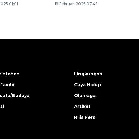
2025 01:01
18 Februari 2025 07:49
intahan
Lingkungan
 Jambi
Gaya Hidup
isata/Budaya
Olahraga
si
Artikel
Rilis Pers