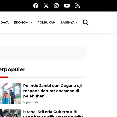
UDAYA
EKONOMI
POLHUKAM
LAINNYA
erpopuler
Pelindo Jambi dan Gegana uji
respons darurat ancaman di
pelabuhan
5 jam lalu
Istana: Kriteria Gubernur BI