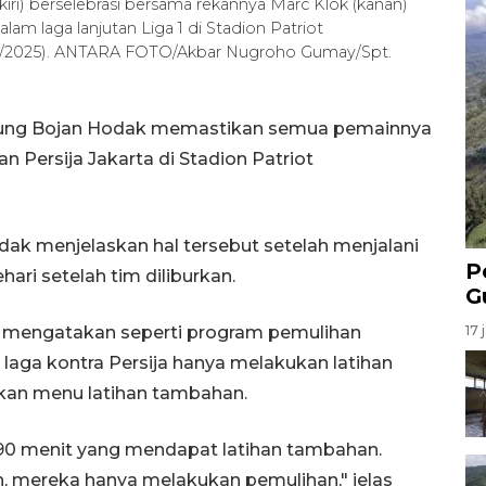
iri) berselebrasi bersama rekannya Marc Klok (kanan)
lam laga lanjutan Liga 1 di Stadion Patriot
6/2/2025). ANTARA FOTO/Akbar Nugroho Gumay/Spt.
ndung Bojan Hodak memastikan semua pemainnya
 Persija Jakarta di Stadion Patriot
odak menjelaskan hal tersebut setelah menjalani
P
hari setelah tim diliburkan.
G
t mengatakan seperti program pemulihan
17 
aga kontra Persija hanya melakukan latihan
kan menu latihan tambahan.
 90 menit yang mendapat latihan tambahan.
, mereka hanya melakukan pemulihan," jelas